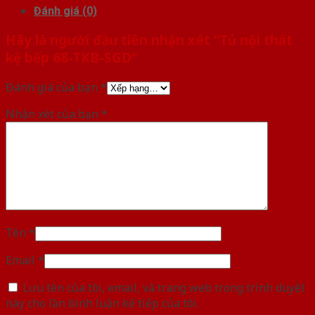
Đánh giá (0)
Hãy là người đầu tiên nhận xét “Tủ nội thất
kệ bếp 68-TKB-SGD”
Đánh giá của bạn
*
Nhận xét của bạn
*
Tên
*
Email
*
Lưu tên của tôi, email, và trang web trong trình duyệt
này cho lần bình luận kế tiếp của tôi.