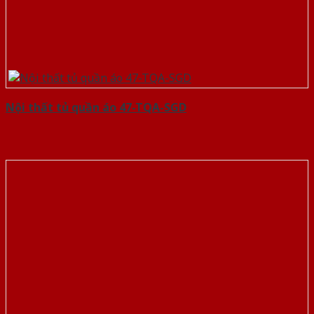
Nội thất tủ quần áo 47-TQA-SGD