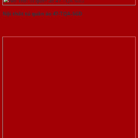
Nội thất tủ quần áo 47-TQA-SGD