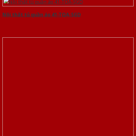
Nội thất tủ quần áo 41-TQA-SGD