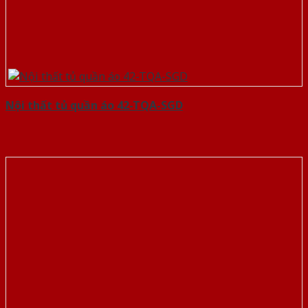
Nội thất tủ quần áo 42-TQA-SGD