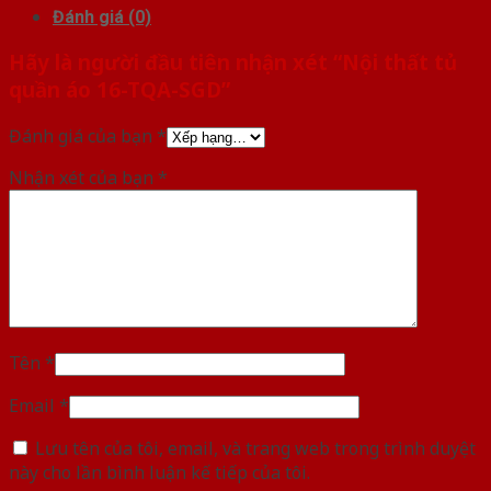
Đánh giá (0)
Hãy là người đầu tiên nhận xét “Nội thất tủ
quần áo 16-TQA-SGD”
Đánh giá của bạn
*
Nhận xét của bạn
*
Tên
*
Email
*
Lưu tên của tôi, email, và trang web trong trình duyệt
này cho lần bình luận kế tiếp của tôi.