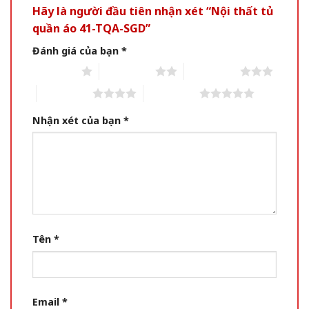
Hãy là người đầu tiên nhận xét “Nội thất tủ
quần áo 41-TQA-SGD”
Đánh giá của bạn
*
1 of 5 stars
2 of 5 stars
3 of 5 stars
4 of 5 stars
5 of 5 stars
Nhận xét của bạn
*
Tên
*
Email
*