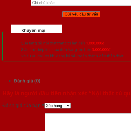
Khuyến mại
Quà tặng đồ nội thất trang trí lên đến
1.000.000đ
Giảm trực tiếp khi mua đơn hàng lớn hơn
3.000.000đ
Nhiều ưu đãi lớn khi đăng ký tài khoản thành viên thân thiết
Đánh giá (0)
Hãy là người đầu tiên nhận xét “Nội thất tủ q
Đánh giá của bạn
*