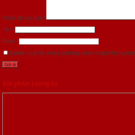
Nhận xét của bạn
*
Tên
*
Email
*
Lưu tên của tôi, email, và trang web trong trình duyệt n
Sản phẩm tương tự