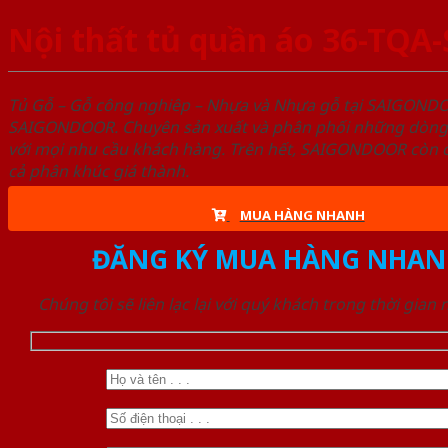
Nội thất tủ quần áo 36-TQA
Tủ Gỗ – Gỗ công nghiêp – Nhựa và Nhựa gỗ tại SAIGOND
SAIGONDOOR. Chuyên sản xuất và phân phối những dòng T
với mọi nhu cầu khách hàng. Trên hết, SAIGONDOOR còn c
cả phân khúc giá thành.
MUA HÀNG NHANH
ĐĂNG KÝ MUA HÀNG NHAN
Chúng tôi sẽ liên lạc lại với quý khách trong thời gian