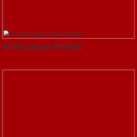
Nội thất tủ quần áo 48-TQA-SGD