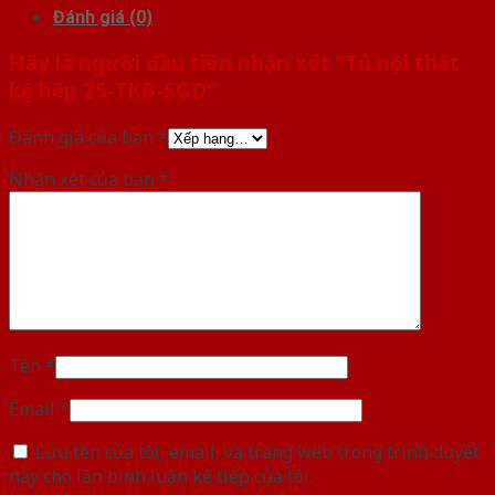
Đánh giá (0)
Hãy là người đầu tiên nhận xét “Tủ nội thất
kệ bếp 25-TKB-SGD”
Đánh giá của bạn
*
Nhận xét của bạn
*
Tên
*
Email
*
Lưu tên của tôi, email, và trang web trong trình duyệt
này cho lần bình luận kế tiếp của tôi.