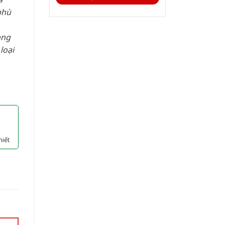
phù
àng
loại
hiết