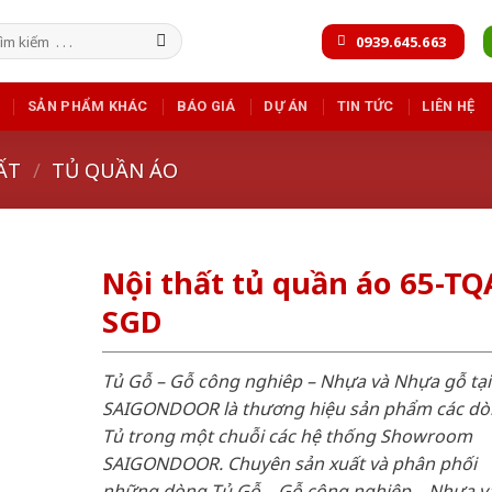
m
0939.645.663
m:
SẢN PHẨM KHÁC
BÁO GIÁ
DỰ ÁN
TIN TỨC
LIÊN HỆ
ẤT
/
TỦ QUẦN ÁO
Nội thất tủ quần áo 65-TQ
SGD
Tủ Gỗ – Gỗ công nghiêp – Nhựa và Nhựa gỗ tại
SAIGONDOOR là thương hiệu sản phẩm các d
Tủ trong một chuỗi các hệ thống Showroom
SAIGONDOOR. Chuyên sản xuất và phân phối
những dòng Tủ Gỗ – Gỗ công nghiêp – Nhựa v