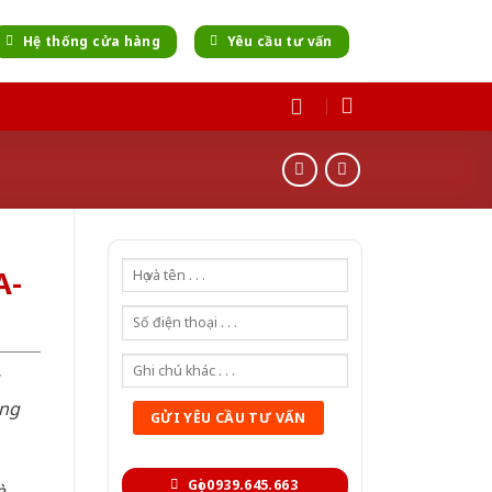
Hệ thống cửa hàng
Yêu cầu tư vấn
A-
òng
Gọi 0939.645.663
à