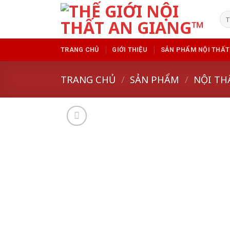
Skip
Tì
to
kiế
content
TRANG CHỦ
GIỚI THIỆU
SẢN PHẨM NỘI THẤT
TRANG CHỦ
/
SẢN PHẨM
/
NỘI TH