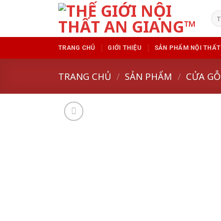
Skip
Tì
to
kiế
content
TRANG CHỦ
GIỚI THIỆU
SẢN PHẨM NỘI THẤT
TRANG CHỦ
/
SẢN PHẨM
/
CỬA GỖ