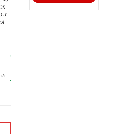
OR
 đi
cả
hiết