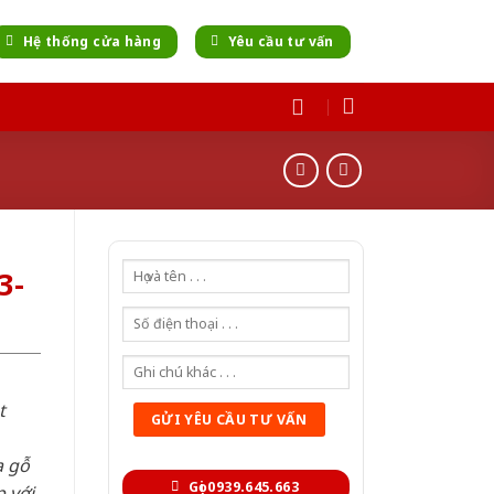
Hệ thống cửa hàng
Yêu cầu tư vấn
3-
t
a gỗ
Gọi 0939.645.663
 với