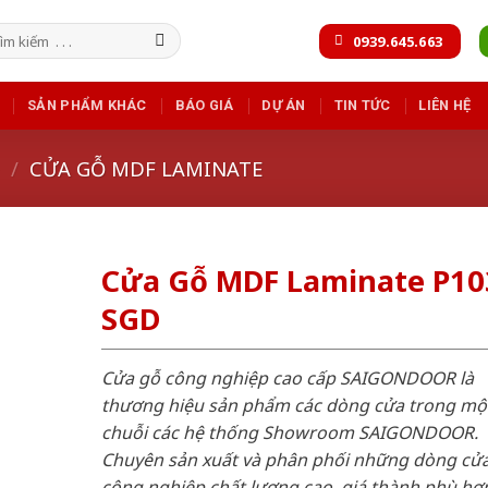
m
0939.645.663
m:
SẢN PHẨM KHÁC
BÁO GIÁ
DỰ ÁN
TIN TỨC
LIÊN HỆ
/
CỬA GỖ MDF LAMINATE
Cửa Gỗ MDF Laminate P10
SGD
Cửa gỗ công nghiệp cao cấp SAIGONDOOR là
thương hiệu sản phẩm các dòng cửa trong mộ
chuỗi các hệ thống Showroom SAIGONDOOR.
Chuyên sản xuất và phân phối những dòng cử
công nghiệp chất lượng cao, giá thành phù hợp