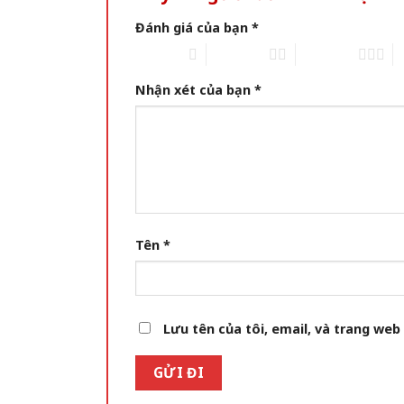
Đánh giá của bạn
*
1 of 5 stars
2 of 5 stars
3 of 5 stars
4 
Nhận xét của bạn
*
Tên
*
Lưu tên của tôi, email, và trang web 