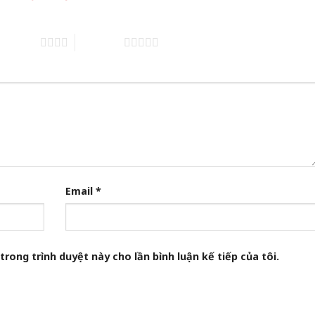
of 5 stars
5 of 5 stars
Email
*
trong trình duyệt này cho lần bình luận kế tiếp của tôi.