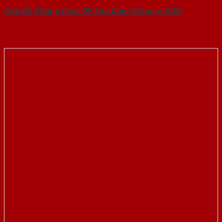
Cửa Gỗ Chống Cháy 2P Sơn Xám Trắng-a-SGD