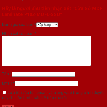
Hãy là người đầu tiên nhận xét “Cửa Gỗ MDF
Laminate P103-MDFL-SGD”
Đánh giá của bạn
*
Nhận xét của bạn
*
Tên
*
Email
*
Lưu tên của tôi, email, và trang web trong trình duyệt
này cho lần bình luận kế tiếp của tôi.