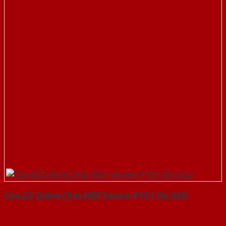
Cửa Gỗ Chống Cháy MDF Veneer P1G1 Sồi-SGD