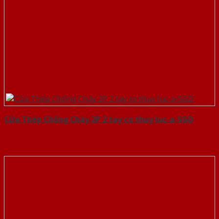
Cửa Thép Chống Cháy 2P 2 tay co thuy luc-a-SGD