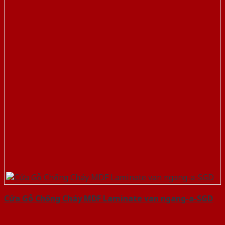
Cửa Gỗ Chống Cháy MDF Laminate van ngang-a-SGD