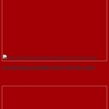
Cửa Gỗ Chống Cháy MDF Veneer P1G1 Sồi-a-SGD