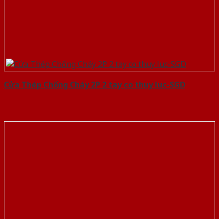
Cửa Thép Chống Cháy 2P 2 tay co thuy luc-SGD