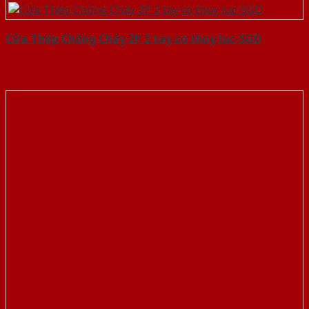
Cửa Thép Chống Cháy 2P 2 tay co thuy luc-SGD