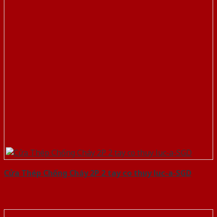
Cửa Thép Chống Cháy 2P 2 tay co thuy luc-a-SGD