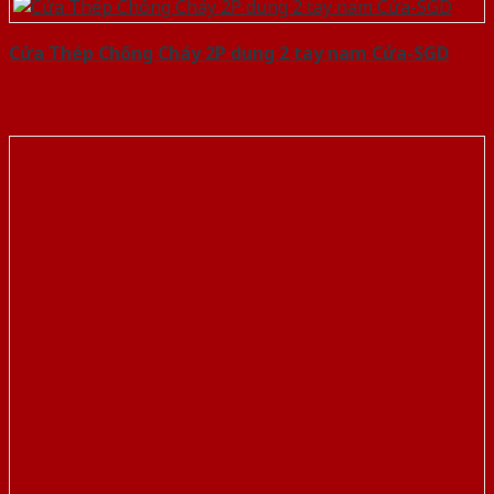
Cửa Thép Chống Cháy 2P dung 2 tay nam Cửa-SGD