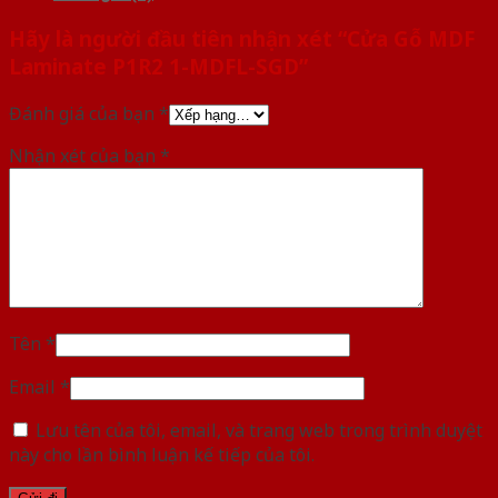
Hãy là người đầu tiên nhận xét “Cửa Gỗ MDF
Laminate P1R2 1-MDFL-SGD”
Đánh giá của bạn
*
Nhận xét của bạn
*
Tên
*
Email
*
Lưu tên của tôi, email, và trang web trong trình duyệt
này cho lần bình luận kế tiếp của tôi.