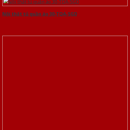
Nội thất tủ quần áo 30-TQA-SGD