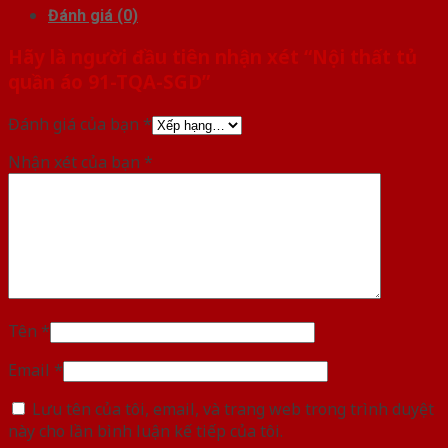
Đánh giá (0)
Hãy là người đầu tiên nhận xét “Nội thất tủ
quần áo 91-TQA-SGD”
Đánh giá của bạn
*
Nhận xét của bạn
*
Tên
*
Email
*
Lưu tên của tôi, email, và trang web trong trình duyệt
này cho lần bình luận kế tiếp của tôi.