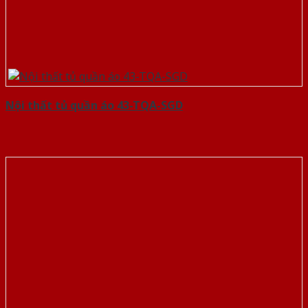
Nội thất tủ quần áo 43-TQA-SGD