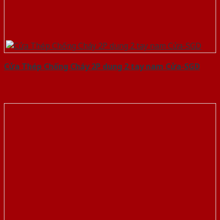
Cửa Thép Chống Cháy 2P dung 2 tay nam Cửa-SGD