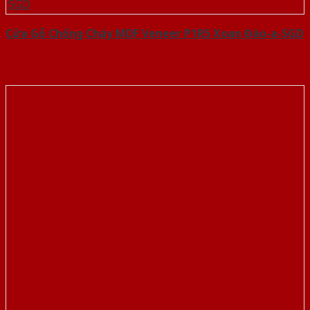
Cửa Gỗ Chống Cháy MDF Veneer P1R5 Xoan Đào-a-SGD