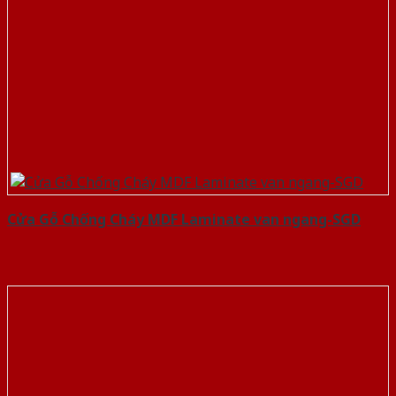
Cửa Gỗ Chống Cháy MDF Laminate van ngang-SGD