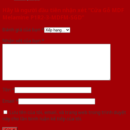
Hãy là người đầu tiên nhận xét “Cửa Gỗ MDF
Melamine P1R2-3-MDFM-SGD”
Đánh giá của bạn
*
Nhận xét của bạn
*
Tên
*
Email
*
Lưu tên của tôi, email, và trang web trong trình duyệt
này cho lần bình luận kế tiếp của tôi.