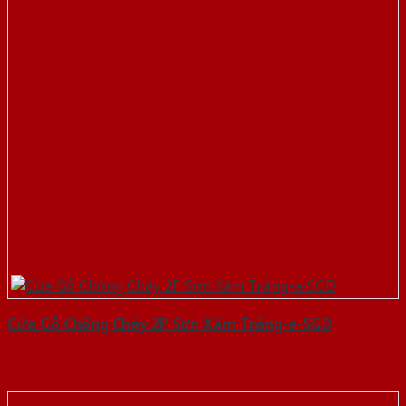
Cửa Gỗ Chống Cháy 2P Sơn Xám Trắng-a-SGD