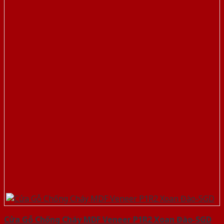
Cửa Gỗ Chống Cháy MDF Veneer P1R2 Xoan Đào-SGD