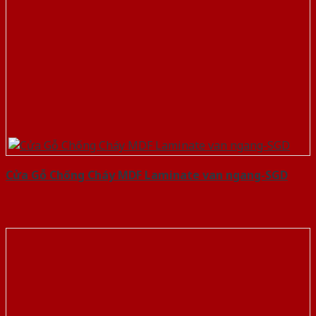
Cửa Gỗ Chống Cháy MDF Laminate van ngang-SGD