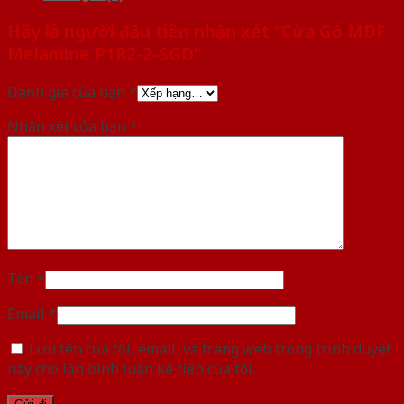
Hãy là người đầu tiên nhận xét “Cửa Gỗ MDF
Melamine P1R2-2-SGD”
Đánh giá của bạn
*
Nhận xét của bạn
*
Tên
*
Email
*
Lưu tên của tôi, email, và trang web trong trình duyệt
này cho lần bình luận kế tiếp của tôi.