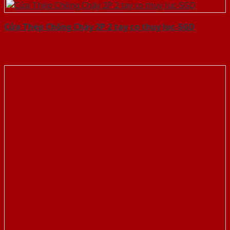
Cửa Thép Chống Cháy 2P 2 tay co thuy luc-SGD