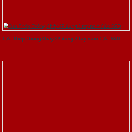
Cửa Thép Chống Cháy 2P dung 2 tay nam Cửa-SGD