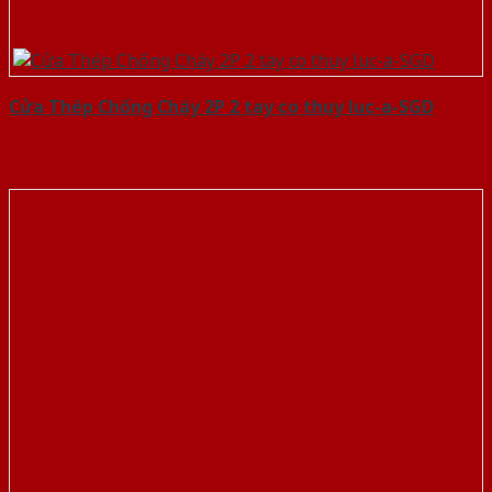
Cửa Thép Chống Cháy 2P 2 tay co thuy luc-a-SGD