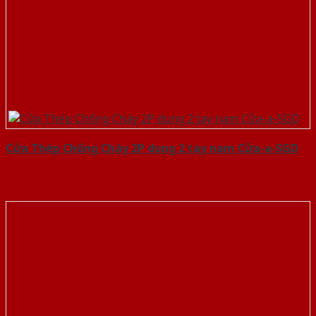
Cửa Thép Chống Cháy 2P dung 2 tay nam Cửa-a-SGD