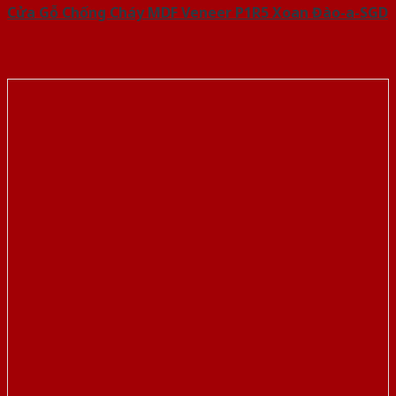
Cửa Gỗ Chống Cháy MDF Veneer P1R5 Xoan Đào-a-SGD