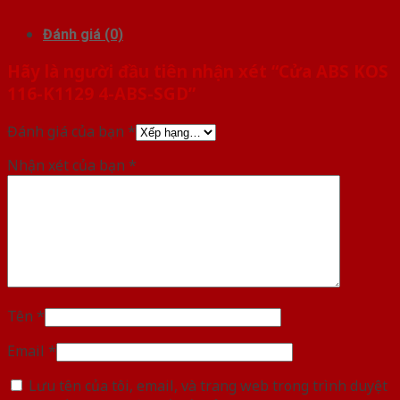
Đánh giá (0)
Hãy là người đầu tiên nhận xét “Cửa ABS KOS
116-K1129 4-ABS-SGD”
Đánh giá của bạn
*
Nhận xét của bạn
*
Tên
*
Email
*
Lưu tên của tôi, email, và trang web trong trình duyệt