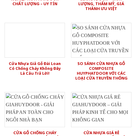
CHẤT LƯỢNG – UY TÍN
LƯỢNG, THẨM MỸ, GIÁ
THÀNH ƯU VIỆT
Cửa Nhựa Giả Gỗ Đài Loan
SO SÁNH CỬA NHỰA GỖ
Có Chống Cháy Không Đây
COMPOSITE
Là Câu Trả Lời!
HUYPHATDOOR VỚI CÁC
LOẠI CỬA TRUYỀN THỐNG
CỬA GỖ CHỐNG CHÁY
CỬA NHỰA GIÁ RẺ