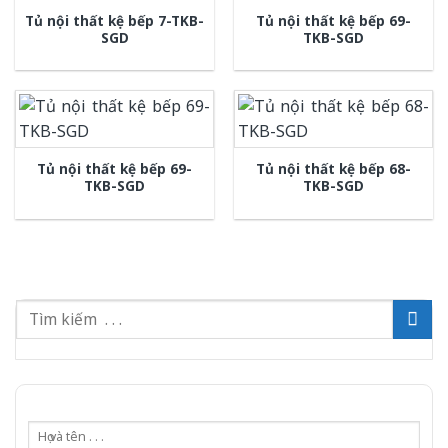
Tủ nội thất kệ bếp 7-TKB-
Tủ nội thất kệ bếp 69-
SGD
TKB-SGD
Tủ nội thất kệ bếp 69-
Tủ nội thất kệ bếp 68-
TKB-SGD
TKB-SGD