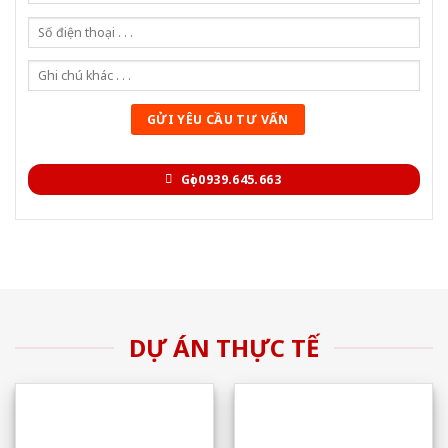
Gọi 0939.645.663
DỰ ÁN THỰC TẾ