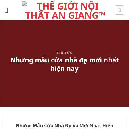
Skip
to
content
TIN TỨC
Những mẫu cửa nhà đẹp mới nhất
hiện nay
Những Mẫu Cửa Nhà Đẹp Và Mới Nhất Hiện