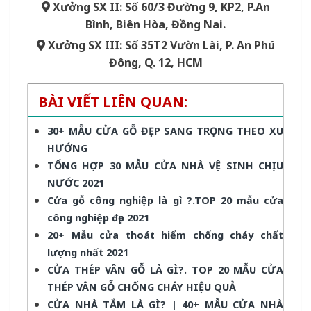
Xưởng SX II: Số 60/3 Đường 9, KP2, P.An
Bình, Biên Hòa, Đồng Nai.
Xưởng SX III: Số 35T2 Vườn Lài, P. An Phú
Đông, Q. 12, HCM
BÀI VIẾT LIÊN QUAN:
30+ MẪU CỬA GỖ ĐẸP SANG TRỌNG THEO XU
HƯỚNG
TỔNG HỢP 30 MẪU CỬA NHÀ VỆ SINH CHỊU
NƯỚC 2021
Cửa gỗ công nghiệp là gì ?.TOP 20 mẫu cửa
công nghiệp đẹp 2021
20+ Mẫu cửa thoát hiểm chống cháy chất
lượng nhất 2021
CỬA THÉP VÂN GỖ LÀ GÌ?. TOP 20 MẪU CỬA
THÉP VÂN GỖ CHỐNG CHÁY HIỆU QUẢ
CỬA NHÀ TẮM LÀ GÌ? | 40+ MẪU CỬA NHÀ