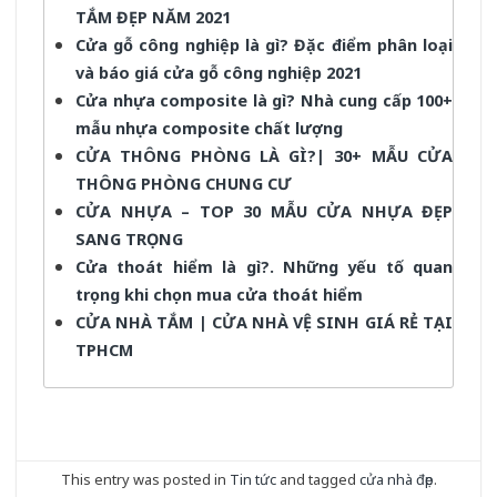
TẮM ĐẸP NĂM 2021
Cửa gỗ công nghiệp là gì? Đặc điểm phân loại
và báo giá cửa gỗ công nghiệp 2021
Cửa nhựa composite là gì? Nhà cung cấp 100+
mẫu nhựa composite chất lượng
CỬA THÔNG PHÒNG LÀ GÌ?| 30+ MẪU CỬA
THÔNG PHÒNG CHUNG CƯ
CỬA NHỰA – TOP 30 MẪU CỬA NHỰA ĐẸP
SANG TRỌNG
Cửa thoát hiểm là gì?. Những yếu tố quan
trọng khi chọn mua cửa thoát hiểm
CỬA NHÀ TẮM | CỬA NHÀ VỆ SINH GIÁ RẺ TẠI
TPHCM
This entry was posted in
Tin tức
and tagged
cửa nhà đẹp
.