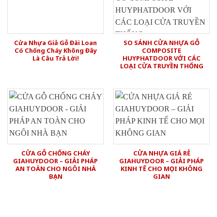
Cửa Nhựa Giả Gỗ Đài Loan
SO SÁNH CỬA NHỰA GỖ
Có Chống Cháy Không Đây
COMPOSITE
Là Câu Trả Lời!
HUYPHATDOOR VỚI CÁC
LOẠI CỬA TRUYỀN THỐNG
CỬA GỖ CHỐNG CHÁY
CỬA NHỰA GIÁ RẺ
GIAHUYDOOR – GIẢI PHÁP
GIAHUYDOOR – GIẢI PHÁP
AN TOÀN CHO NGÔI NHÀ
KINH TẾ CHO MỌI KHÔNG
BẠN
GIAN