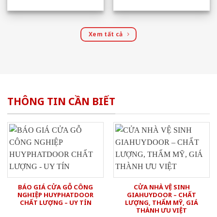
Xem tất cả
THÔNG TIN CẦN BIẾT
BÁO GIÁ CỬA GỖ CÔNG
CỬA NHÀ VỆ SINH
NGHIỆP HUYPHATDOOR
GIAHUYDOOR – CHẤT
CHẤT LƯỢNG – UY TÍN
LƯỢNG, THẨM MỸ, GIÁ
THÀNH ƯU VIỆT