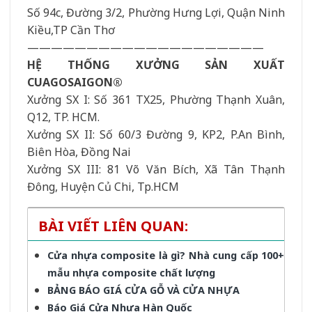
Số 94c, Đường 3/2, Phường Hưng Lợi, Quận Ninh
Kiều,TP Cần Thơ
————————————————————
HỆ THỐNG XƯỞNG SẢN XUẤT
CUAGOSAIGON®
Xưởng SX I: Số 361 TX25, Phường Thạnh Xuân,
Q12, TP. HCM.
Xưởng SX II: Số 60/3 Đường 9, KP2, P.An Bình,
Biên Hòa, Đồng Nai
Xưởng SX III: 81 Võ Văn Bích, Xã Tân Thạnh
Đông, Huyện Củ Chi, Tp.HCM
BÀI VIẾT LIÊN QUAN:
Cửa nhựa composite là gì? Nhà cung cấp 100+
mẫu nhựa composite chất lượng
BẢNG BÁO GIÁ CỬA GỖ VÀ CỬA NHỰA
Báo Giá Cửa Nhựa Hàn Quốc