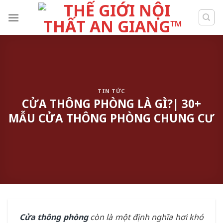
Skip
to
content
TIN TỨC
CỬA THÔNG PHÒNG LÀ GÌ?| 30+
MẪU CỬA THÔNG PHÒNG CHUNG CƯ
Cửa thông phòng
còn là một định nghĩa hơi khó