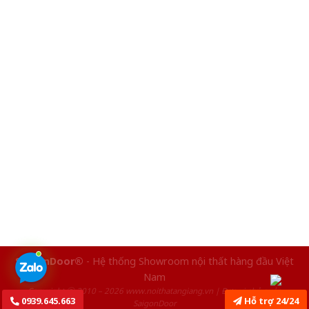
SaigonDoor®
- Hệ thống Showroom nội thất hàng đầu Việt
Nam
Copyright ⓒ 2010 – 2026 www.noithatangiang.vn | Đơn vị chủ quản
0939.645.663
Hỗ trợ 24/24
SaigonDoor