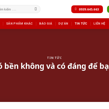
m
0939.645.663
m:
SẢN PHẨM KHÁC
BÁO GIÁ
DỰ ÁN
TIN TỨC
LIÊN HỆ
TIN TỨC
 bền không và có đáng để b