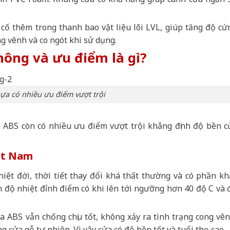
cố thêm trong thanh bao vật liệu lõi LVL, giúp tăng độ cứ
ng vênh và co ngót khi sử dụng.
ông và ưu điểm là gì?
ựa có nhiều ưu điểm vượt trội
 ABS còn có nhiều ưu điểm vượt trội khẳng định độ bền c
iệt Nam
iệt đới, thời tiết thay đổi khá thất thường và có phần kh
n độ nhiệt đỉnh điểm có khi lên tới ngưỡng hơn 40 độ C và 
ựa ABS vẫn chống chịu tốt, không xảy ra tình trạng cong vên
 cửa gỗ tự nhiên. Vì vậy cửa có độ bền tốt và tuổi thọ cao.