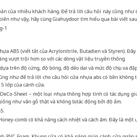
ăn của nhiều khách hàng. Để trả lời câu hỏi này cũng như 
ổ biến như vậy, hãy cùng Giahuydoor tìm hiểu qua bài viết sau
a ABS (viết tắt của Acrylonitrile, Butadien và Styren). Đây 
ăng vượt trội hơn so với các dòng vật liệu truyền thống.
ựa trên độ cứng, độ bóng, độ dẻo dai và mức độ chịu va đập
ũng như để trả lời cho câu hỏi cửa nhựa abs có bền không t
 5 lớp của cánh cửa.
 DeCo-Sheet – một loại nhựa thông hợp tính có tác dụng gi
ống như vân gỗ thật và không bị tác động bởi độ ẩm.
S.
 Honey-comb có khả năng cách nhiệt và cách âm. Đây là một 
nh PVC Foam. Khung cửa có khả năng giúp cánh cửa ngăn 