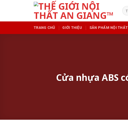
Skip
Tì
to
kiế
content
TRANG CHỦ
GIỚI THIỆU
SẢN PHẨM NỘI THẤT
Cửa nhựa ABS có