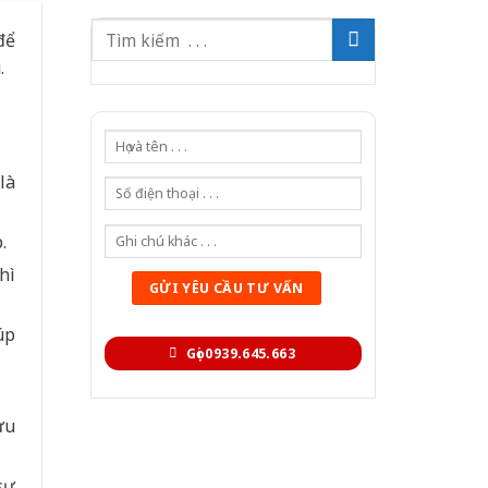
để
.
là
.
hì
úp
Gọi 0939.645.663
ưu
sự