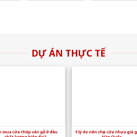
DỰ ÁN THỰC TẾ
 mua cửa thép vân gỗ ở đâu
5 lý do nên chọn cửa nhựa giả 
chất lượng hiện đại?
Hàn Quốc