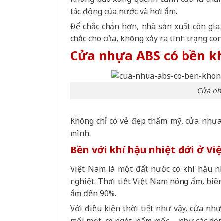
tác động của nước và hơi ẩm.
Để chắc chắn hơn, nhà sản xuất còn gia 
chắc cho cửa, không xảy ra tình trạng co
Cửa nhựa ABS có bền kh
Cửa nh
Không chỉ có vẻ đẹp thẩm mỹ, cửa nhựa
mình.
Bền với khí hậu nhiệt đới ở V
Việt Nam là một đất nước có khí hậu nh
nghiệt. Thời tiết Việt Nam nóng ẩm, biê
ẩm đến 90%.
Với điều kiện thời tiết như vậy, cửa nh
mối mọt, co ngót, nấm mốc,… như các dòng