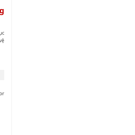
g
ục
vệ
or