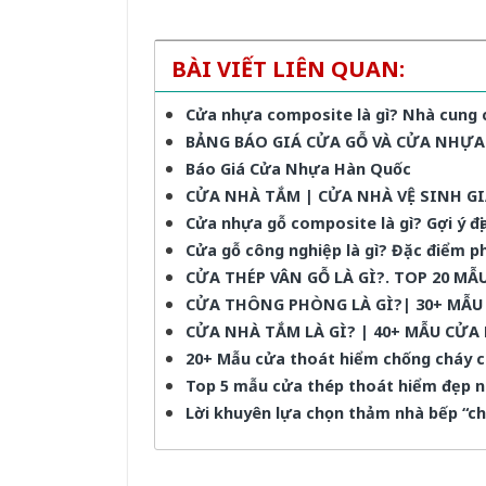
BÀI VIẾT LIÊN QUAN:
Cửa nhựa composite là gì? Nhà cung
BẢNG BÁO GIÁ CỬA GỖ VÀ CỬA NHỰA
Báo Giá Cửa Nhựa Hàn Quốc
CỬA NHÀ TẮM | CỬA NHÀ VỆ SINH GI
Cửa nhựa gỗ composite là gì? Gợi ý đ
Cửa gỗ công nghiệp là gì? Đặc điểm ph
CỬA THÉP VÂN GỖ LÀ GÌ?. TOP 20 M
CỬA THÔNG PHÒNG LÀ GÌ?| 30+ MẪ
CỬA NHÀ TẮM LÀ GÌ? | 40+ MẪU CỬA
20+ Mẫu cửa thoát hiểm chống cháy c
Top 5 mẫu cửa thép thoát hiểm đẹp nh
Lời khuyên lựa chọn thảm nhà bếp “c