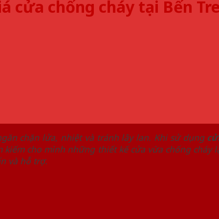
iá cửa chống cháy tại Bến Tr
găn chặn lửa, nhiệt và tránh lây lan. Khi sử dụng
cử
kiếm cho mình những thiết kế cửa vừa chống cháy lại
n và hỗ trợ.