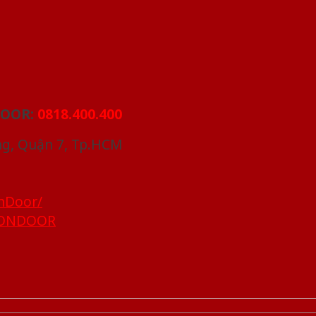
DOOR:
0818.400.400
ng, Quận 7, Tp.HCM
nDoor/
IGONDOOR