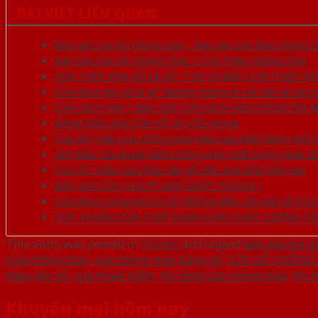
BÀI VIẾT LIÊN QUAN:
Báo giá cửa gỗ chống cháy – Báo giá cửa thép chống c
Báo Giá Cửa Gỗ Chống Cháy | Cửa Thép Chống Cháy
CỬA THÉP VÂN GỖ LÀ GÌ?. TOP 20 MẪU CỬA THÉP V
Cửa nhựa giả gỗ là gì? Những thông tin chi tiết về sản
CỬA CÁCH ÂM | BÁO GIÁ CỬA CÁCH ÂM CHỐNG ỒN M
BẢNG BÁO GIÁ CỬA GỖ VÀ CỬA NHỰA
Top 20+ Mẫu cửa chống cháy hiệu quả thịnh hành nhất h
20+ Mẫu cửa thoát hiểm chống cháy chất lượng nhất 2
Top 20+ Mẫu cửa thép vân gỗ hiệu quả nhất hiện nay
BÁO GIÁ CỬA TOILET MỚI NHẤT [10/2021]
Cửa nhựa composite là gì? Những điều cần biết về [cử
TOP 10 MẪU CỬA THÉP NGĂN CHÁY CHẤT LƯỢNG T
This entry was posted in
Tin tức
and tagged
báo giá cửa g
Cửa chống cháy
,
cửa chống cháy bằng gỗ
,
CỬA GỖ CHỐNG 
thép vân gỗ
,
cửa thoát hiểm
,
thi công cửa chống cháy
,
thi 
Khuyến mại hôm nay