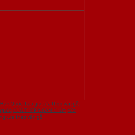
p Hàn Quốc
,
báo giá cửa thép vân gỗ
,
 quốc
,
CỬA THÉP NGĂN CHÁY
,
cửa
ông cửa thép vân gỗ
.