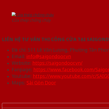
Cửa thép chống cháy
LIÊN HỆ TƯ VẤN THI CÔNG CỬA TẠI SAIGON
Địa chỉ: 511 Lê Văn Lương, Phường Tân Pho
Email:
info@saigondoor.vn
Website:
https://saigondoor.vn/
Fanpage:
https://www.facebook.com/Saigo
Youtube:
https://www.youtube.com/c/SA
Maps:
Sài Gòn Door