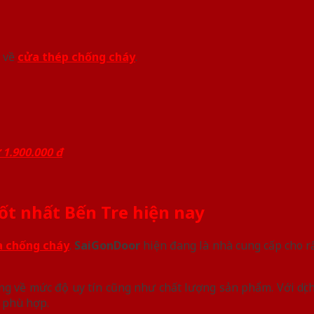
á về
cửa thép chống cháy
.
1.900.000 đ
 tốt nhất Bến Tre hiện nay
 chống cháy
.
SaiGonDoor
hiện đang là nhà cung cấp cho r
g về mức độ uy tín cũng như chất lượng sản phẩm. Với dịch
g phù hợp.