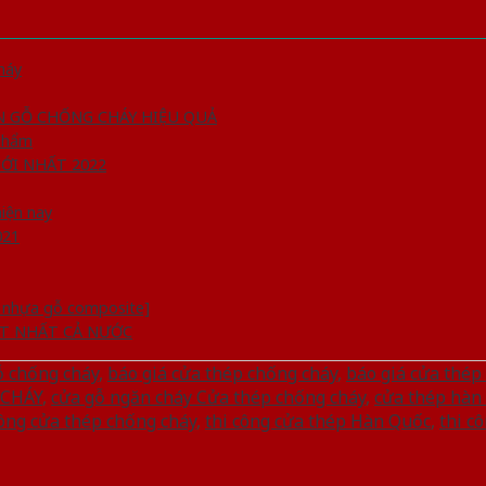
háy
ÂN GỖ CHỐNG CHÁY HIỆU QUẢ
 phẩm
ỚI NHẤT 2022
iện nay
021
a nhựa gỗ composite]
ỐT NHẤT CẢ NƯỚC
ỗ chống cháy
,
báo giá cửa thép chống cháy
,
báo giá cửa thé
CHÁY
,
cửa gỗ ngăn cháy Cửa thép chống cháy
,
cửa thép hàn
công cửa thép chống cháy
,
thi công cửa thép Hàn Quốc
,
thi c