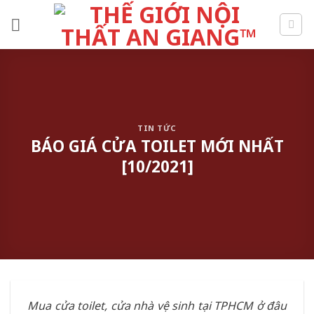
Skip
to
content
TIN TỨC
BÁO GIÁ CỬA TOILET MỚI NHẤT
[10/2021]
Mua cửa toilet, cửa nhà vệ sinh tại TPHCM ở đâu