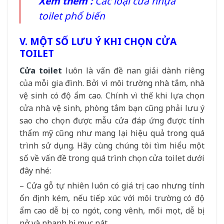
Xem thêm :
Các loại cửa nhựa
toilet phổ biến
V. MỘT SỐ LƯU Ý KHI CHỌN CỬA
TOILET
Cửa toilet
luôn là vấn đề nan giải dành riêng
của mỗi gia đình. Bởi vì môi trường nhà tắm, nhà
vệ sinh có độ ẩm cao. Chính vì thế khi lựa chọn
cửa nhà vệ sinh, phòng tắm bạn cũng phải lưu ý
sao cho chọn được mẫu cửa đáp ứng được tính
thẩm mỹ cũng như mang lại hiệu quả trong quá
trình sử dụng. Hãy cùng chúng tôi tìm hiểu một
số về vấn đề trong quá trình chọn cửa toilet dưới
đây nhé:
– Cửa gỗ tự nhiên luôn có giá trị cao nhưng tính
ổn định kém, nếu tiếp xúc với môi trường có độ
ẩm cao dễ bị co ngót, cong vênh, mối mọt, dễ bị
nở và nhanh bị mục nát.