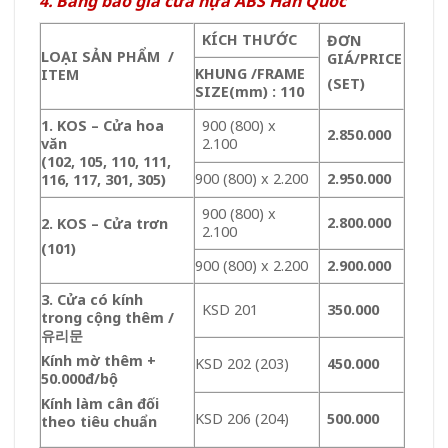
4. Bảng báo giá cửa nựa ABS Hàn Quốc
KÍCH THƯỚC
ĐƠN
LOẠI SẢN PHẨM /
GIÁ/PRICE
KHUNG /FRAME
ITEM
(SET)
SIZE(mm)
: 110
1. KOS –
Cửa hoa
900 (800) x
2.850.000
văn
2.100
(102, 105, 110, 111,
900 (800) x 2.200
2.950.000
116, 117, 301, 305)
900 (800) x
2.800.000
2. KOS – Cửa trơn
2.100
(101)
900 (800) x 2.200
2.900.000
3. Cửa có kính
KSD 201
350.000
trong cộng thêm /
유리문
Kính mờ thêm +
KSD 202 (203)
450.000
50.000đ/bộ
Kính làm cân đối
KSD 206 (204)
500.000
theo tiêu chuẩn