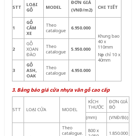
ĐƠN GIÁ
LOẠI
STT
MODEL
CHI TIẾT
GỖ
(VNĐ/m
2
)
GỖ
Theo
1
CĂM
6.950.000
catalogue
XE
Khung bao
40 x
GỖ
Theo
110mm
2
XOAN
5.950.000
catalogue
ĐÀO
Nẹp chỉ 10 x
40mm
GỖ
Theo
3
ASH,
4.950.000
catalogue
OAK
3. Bảng báo giá cửa nhựa vân gỗ cao cấp
KÍCH
ĐƠN GIÁ
THƯỚC
BỘ
STT
LOẠI CỬA
MODEL
(mm)
(VNĐ/Bộ)
Theo
800 x
catalogue.
1.850.000
2.050