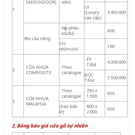
SAIGONDOOR)
viền)
LX
1
(Luxyry
3.450.000
cao cấp)
Nẹp phào
600
nổi/bộ
Yêu cầu riêng
Chỉ
100
nhôm/chỉ
ÉP
4.300.000
TẤM
CỬA NHỰA
Theo
2
COMPOSITE
catalogue
ĐÚC
5.500.000
TẤM
Theo
750 x
850
catalogue
1.900
CỬA NHỰA
3
MALAYSIA
(bao bản
800 x
950
lề)
2.000
2. Bảng báo giá cửa gỗ tự nhiên