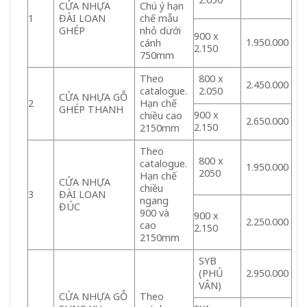
CỬA NHỰA
Chú ý hạn
1
ĐÀI LOAN
chế mẫu
GHÉP
nhỏ dưới
900 x
1.950.000
cánh
2.150
750mm
Theo
800 x
2.450.000
catalogue.
2.050
CỬA NHỰA GỖ
2
Hạn chế
GHÉP THANH
900 x
chiều cao
2.650.000
2.150
2150mm
Theo
800 x
catalogue.
1.950.000
2050
Hạn chế
CỬA NHỰA
chiều
3
ĐÀI LOAN
ngang
ĐÚC
900 và
900 x
2.250.000
cao
2.150
2150mm
SYB
(PHỦ
2.950.000
VÂN)
CỬA NHỰA GỖ
Theo