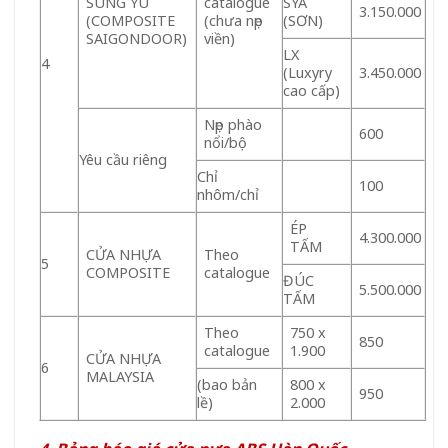
SUNG YU
catalogue
SYA
3.150.000
(COMPOSITE
(chưa nẹp
(SƠN)
SAIGONDOOR)
viền)
LX
4
(Luxyry
3.450.000
cao cấp)
Nẹp phào
600
nổi/bộ
Yêu cầu riêng
Chỉ
100
nhôm/chỉ
ÉP
4.300.000
TẤM
CỬA NHỰA
Theo
5
COMPOSITE
catalogue
ĐÚC
5.500.000
TẤM
Theo
750 x
850
catalogue
1.900
CỬA NHỰA
6
MALAYSIA
(bao bản
800 x
950
lề)
2.000