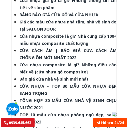
Cửa nhựa giả gỗ là gì? Những thông tin chi
tiết về sản phẩm
BẢNG BÁO GIÁ CỬA GỖ VÀ CỬA NHỰA
Giá các mẫu cửa nhựa nhà tắm, nhà vệ sinh do
tại SAIGONDOOR
Cửa nhựa composite là gì? Nhà cung cấp 100+
mẫu nhựa composite chất lượng
CỬA CÁCH ÂM | BÁO GIÁ CỬA CÁCH ÂM
CHỐNG ỒN MỚI NHẤT 2022
Cửa nhựa composite là gì? Những điều cần
biết về [cửa nhựa gỗ composite]
Báo giá cửa nhà vệ sinh mới nhất
CỬA NHỰA – TOP 30 MẪU CỬA NHỰA ĐẸP
SANG TRỌNG
TỔNG HỢP 30 MẪU CỬA NHÀ VỆ SINH CHỊU
NƯỚC 2021
TOP 10 mẫu cửa nhựa phòng ngủ đẹp, sang
trọng 2022
0939.645.663
Hỗ trợ 24/24