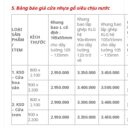
5. Bảng báo giá cửa nhựa gỗ siêu chịu nước
Khung
Khung
bao lắp
Khung bao
bao L cố
LOẠI
ghép KLG
lắp ghép
định :
SẢN
hệ
KLG hệ
KÍCH
105x55mm
PHẨM
90x45mm
105x55mm
THƯỚC
/
cho dầy
cho dầy
cho dầy
ITEM
tường
tường 105
tường 105
120 trở
– 135mm
– 135mm
về
800 x
1. KSD
2.950.000
3.350.000
3.450.000
2.100
–
Cửa
hoa
900 x
2.950.000
3.400.000
3.500.000
văn
2.200
800 x
2.900.000
3.300.000
3.400.000
2. KSD
2.100
– Cửa
900 x
trơn
2.950.000
3.350.000
3.450.000
2.200