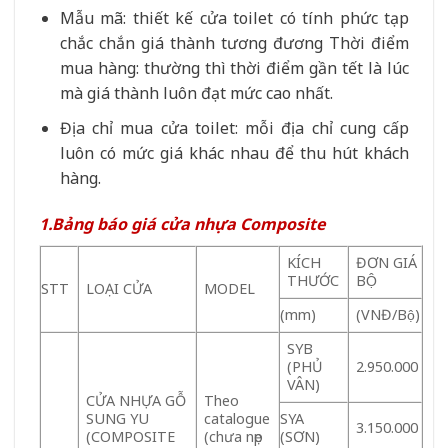
Mẫu mã: thiết kế cửa toilet có tính phức tạp
chắc chắn giá thành tương đương Thời điểm
mua hàng: thường thì thời điểm gần tết là lúc
mà giá thành luôn đạt mức cao nhất.
Địa chỉ mua cửa toilet: mỗi địa chỉ cung cấp
luôn có mức giá khác nhau để thu hút khách
hàng.
1.Bảng báo giá cửa nhựa Composite
KÍCH
ĐƠN GIÁ
THƯỚC
BỘ
STT
LOẠI CỬA
MODEL
(mm)
(VNĐ/Bộ)
SYB
(PHỦ
2.950.000
VÂN)
CỬA NHỰA GỖ
Theo
SUNG YU
catalogue
SYA
3.150.000
(COMPOSITE
(chưa nẹp
(SƠN)