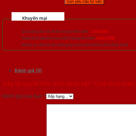
Khuyến mại
Quà tặng đồ nội thất trang trí lên đến
1.000.000đ
Giảm trực tiếp khi mua đơn hàng lớn hơn
3.000.000đ
Nhiều ưu đãi lớn khi đăng ký tài khoản thành viên thân thiết
Đánh giá (0)
Hãy là người đầu tiên nhận xét “Cửa thép Hàn
Đánh giá của bạn
*