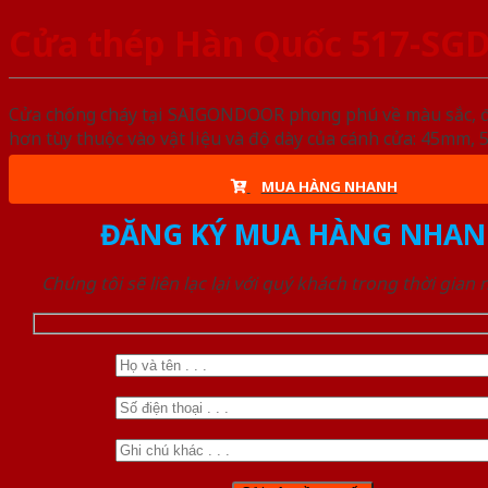
Cửa thép Hàn Quốc 517-SG
Cửa chống cháy tại SAIGONDOOR phong phú về màu sắc, đa d
hơn tùy thuộc vào vật liệu và độ dày của cánh cửa: 45mm
MUA HÀNG NHANH
ĐĂNG KÝ MUA HÀNG NHAN
Chúng tôi sẽ liên lạc lại với quý khách trong thời gian