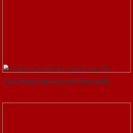
Cửa Gỗ Chống Cháy 2P Sơn Xám Trắng-a-SGD