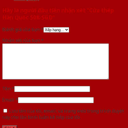
Hãy là người đầu tiên nhận xét “Cửa thép
Hàn Quốc 508-SGD”
Đánh giá của bạn
*
Nhận xét của bạn
*
Tên
*
Email
*
Lưu tên của tôi, email, và trang web trong trình duyệt
này cho lần bình luận kế tiếp của tôi.