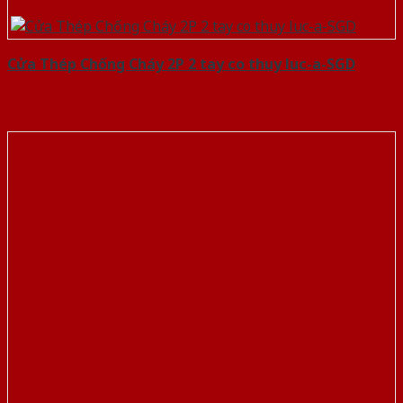
Cửa Thép Chống Cháy 2P 2 tay co thuy luc-a-SGD