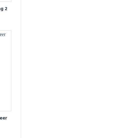
g 2
eer