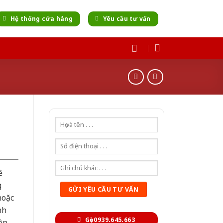
Hệ thống cửa hàng
Yêu cầu tư vấn
ề
g
hoặc
nh
Gọi 0939.645.663
ên