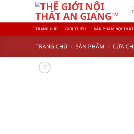
Skip
Tì
to
kiế
content
TRANG CHỦ
GIỚI THIỆU
SẢN PHẨM NỘI THẤT
TRANG CHỦ
/
SẢN PHẨM
/
CỬA CH