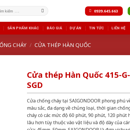
m
0939.645.663
m:
SẢN PHẨM KHÁC
BÁO GIÁ
DỰ ÁN
TIN TỨC
LIÊN HỆ
ỐNG CHÁY
/
CỬA THÉP HÀN QUỐC
Cửa thép Hàn Quốc 415-G-
SGD
Cửa chống cháy tại SAIGONDOOR phong phú v
màu sắc, đa dạng về chủng loại, thời gian chốn
cháy có các mức độ 60 phút, 90 phút, 120 phút 
lâu hơn tùy thuộc vào vật liệu và độ dày của cá
cửa: 45mm, 50mm. SAIGONDOOR là đơn vị chuy