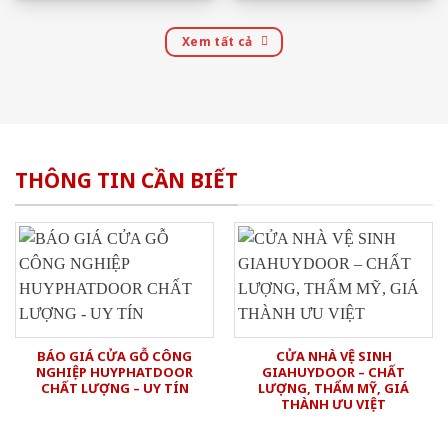
Xem tất cả
THÔNG TIN CẦN BIẾT
BÁO GIÁ CỬA GỖ CÔNG
CỬA NHÀ VỆ SINH
NGHIỆP HUYPHATDOOR
GIAHUYDOOR – CHẤT
CHẤT LƯỢNG – UY TÍN
LƯỢNG, THẨM MỸ, GIÁ
THÀNH ƯU VIỆT