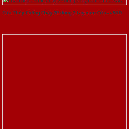
Cửa Thép Chống Cháy 2P dung 2 tay nam Cửa-a-SGD