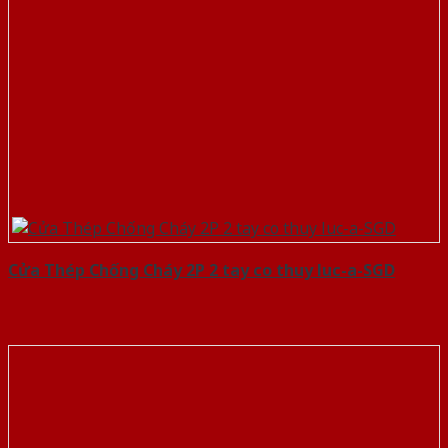
Cửa Thép Chống Cháy 2P 2 tay co thuy luc-a-SGD