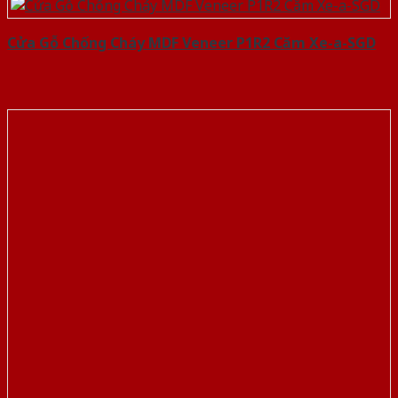
Cửa Gỗ Chống Cháy MDF Veneer P1R2 Căm Xe-a-SGD