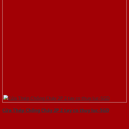
Cửa Thép Chống Cháy 2P 2 tay co thuy luc-SGD