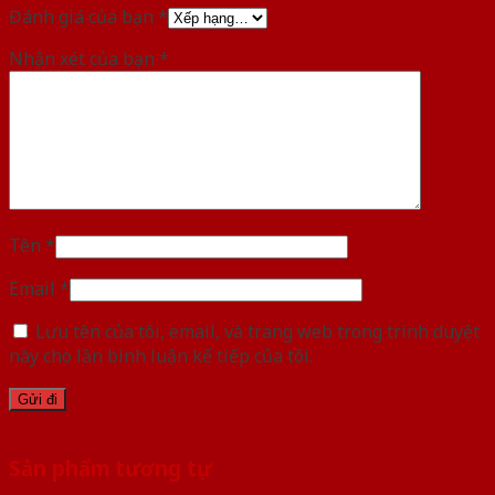
Đánh giá của bạn
*
Nhận xét của bạn
*
Tên
*
Email
*
Lưu tên của tôi, email, và trang web trong trình duyệt
này cho lần bình luận kế tiếp của tôi.
Sản phẩm tương tự