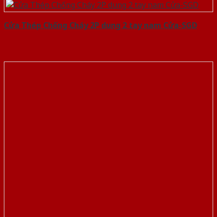
Cửa Thép Chống Cháy 2P dung 2 tay nam Cửa-SGD