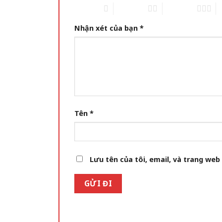
1 of 5 stars
2 of 5 stars
3 of 5 stars
4 
Nhận xét của bạn
*
Tên
*
Lưu tên của tôi, email, và trang web 