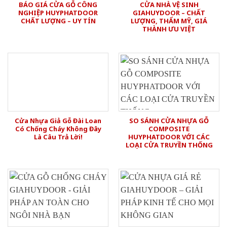
BÁO GIÁ CỬA GỖ CÔNG
CỬA NHÀ VỆ SINH
NGHIỆP HUYPHATDOOR
GIAHUYDOOR – CHẤT
CHẤT LƯỢNG – UY TÍN
LƯỢNG, THẨM MỸ, GIÁ
THÀNH ƯU VIỆT
Cửa Nhựa Giả Gỗ Đài Loan
SO SÁNH CỬA NHỰA GỖ
Có Chống Cháy Không Đây
COMPOSITE
Là Câu Trả Lời!
HUYPHATDOOR VỚI CÁC
LOẠI CỬA TRUYỀN THỐNG