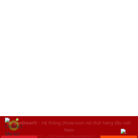
SaigonDoor®
- Hệ thống Showroom nội thất hàng đầu Việt
Nam
Copyright ⓒ 2010 – 2026 www.noithatangiang.vn | Đơn vị chủ quản