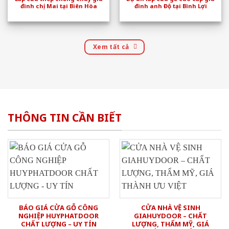
đình chị Mai tại Biên Hòa
đình anh Độ tại Bình Lợi
Xem tất cả
THÔNG TIN CẦN BIẾT
BÁO GIÁ CỬA GỖ CÔNG
CỬA NHÀ VỆ SINH
NGHIỆP HUYPHATDOOR
GIAHUYDOOR – CHẤT
CHẤT LƯỢNG – UY TÍN
LƯỢNG, THẨM MỸ, GIÁ