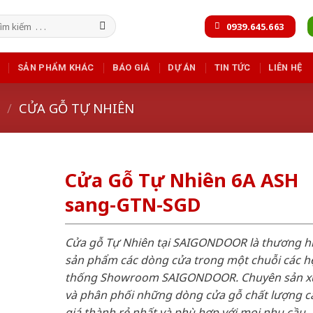
m
0939.645.663
m:
SẢN PHẨM KHÁC
BÁO GIÁ
DỰ ÁN
TIN TỨC
LIÊN HỆ
/
CỬA GỖ TỰ NHIÊN
Cửa Gỗ Tự Nhiên 6A ASH
sang-GTN-SGD
Cửa gỗ Tự Nhiên tại SAIGONDOOR là thương h
sản phẩm các dòng cửa trong một chuỗi các h
thống Showroom SAIGONDOOR. Chuyên sản x
và phân phối những dòng cửa gỗ chất lượng c
giá thành rẻ nhất và phù hợp với mọi nhu cầu