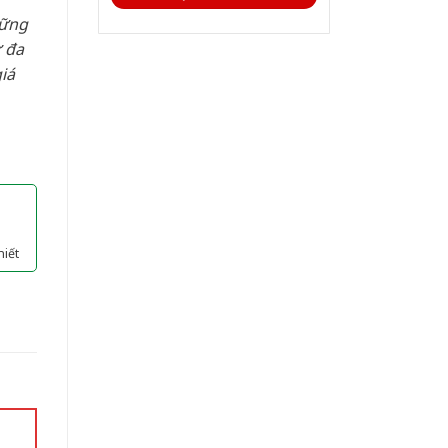
hững
 đa
iá
hiết