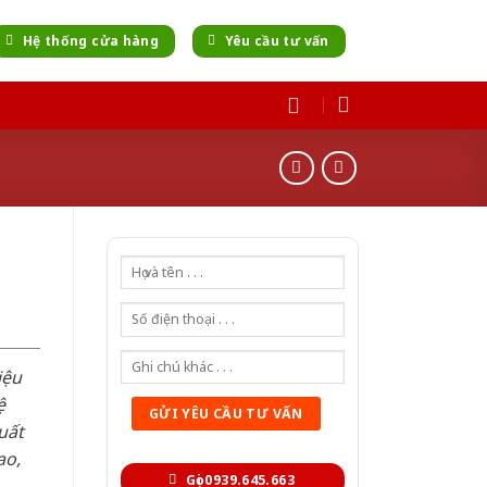
Hệ thống cửa hàng
Yêu cầu tư vấn
iệu
ệ
uất
ao,
Gọi 0939.645.663