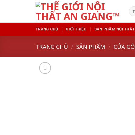
Skip
Tì
to
kiế
content
TRANG CHỦ
GIỚI THIỆU
SẢN PHẨM NỘI THẤT
TRANG CHỦ
/
SẢN PHẨM
/
CỬA GỖ