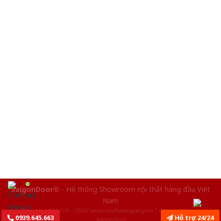
SaigonDoor®
- Hệ thống Showroom nội thất hàng đầu Việt
Nam
Copyright ⓒ 2010 – 2026 www.noithatangiang.vn | Đơn vị chủ quản
0939.645.663
Hỗ trợ 24/24
SaigonDoor