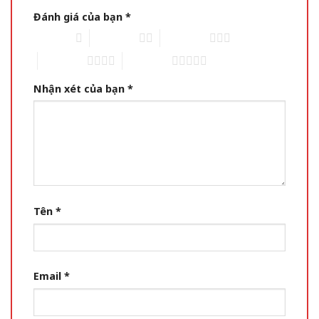
Đánh giá của bạn
*
1 of 5 stars
2 of 5 stars
3 of 5 stars
4 of 5 stars
5 of 5 stars
Nhận xét của bạn
*
Tên
*
Email
*