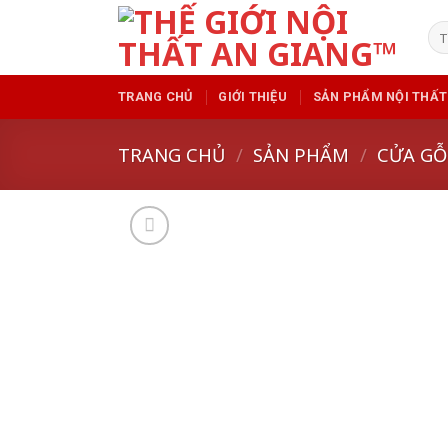
Skip
Tì
to
kiế
content
TRANG CHỦ
GIỚI THIỆU
SẢN PHẨM NỘI THẤT
TRANG CHỦ
/
SẢN PHẨM
/
CỬA GỖ