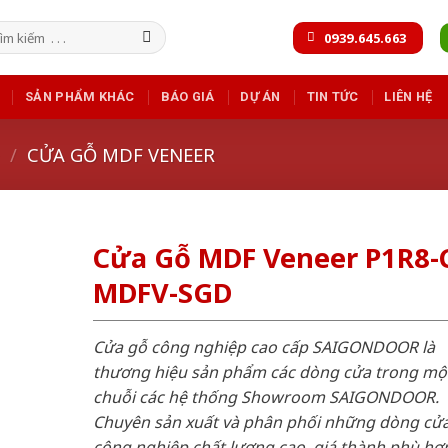
m
0939.645.663
m:
SẢN PHẨM KHÁC
BÁO GIÁ
DỰ ÁN
TIN TỨC
LIÊN HỆ
/
CỬA GỖ MDF VENEER
Cửa Gỗ MDF Veneer P1R8-
MDFV-SGD
Cửa gỗ công nghiệp cao cấp SAIGONDOOR là
thương hiệu sản phẩm các dòng cửa trong mộ
chuỗi các hệ thống Showroom SAIGONDOOR.
Chuyên sản xuất và phân phối những dòng cử
công nghiệp chất lượng cao, giá thành phù hợp