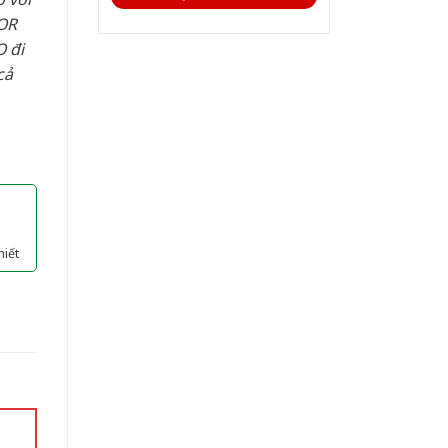
OR
 đi
cả
hiết