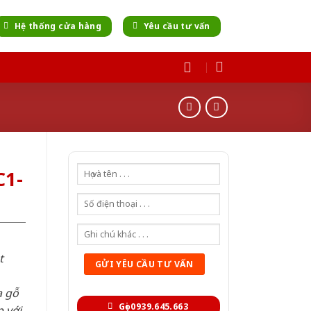
Hệ thống cửa hàng
Yêu cầu tư vấn
C1-
t
a gỗ
Gọi 0939.645.663
 với