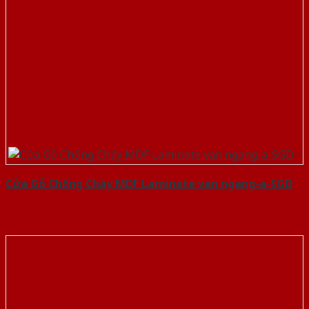
Cửa Gỗ Chống Cháy MDF Laminate van ngang-a-SGD