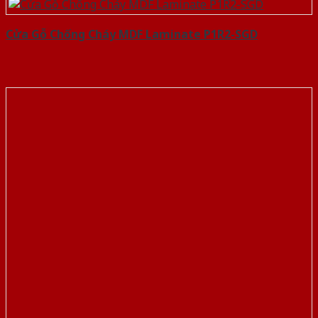
Cửa Gỗ Chống Cháy MDF Laminate P1R2-SGD