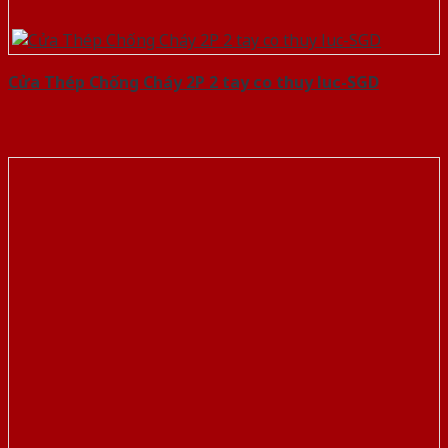
Cửa Thép Chống Cháy 2P 2 tay co thuy luc-SGD