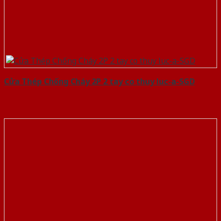
Cửa Thép Chống Cháy 2P 2 tay co thuy luc-a-SGD