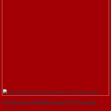
Cửa Gỗ Chống Cháy MDF Veneer P1G1 Sồi-a-SGD