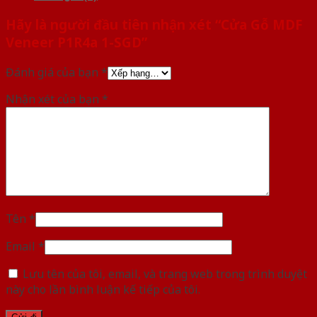
Hãy là người đầu tiên nhận xét “Cửa Gỗ MDF
Veneer P1R4a 1-SGD”
Đánh giá của bạn
*
Nhận xét của bạn
*
Tên
*
Email
*
Lưu tên của tôi, email, và trang web trong trình duyệt
này cho lần bình luận kế tiếp của tôi.