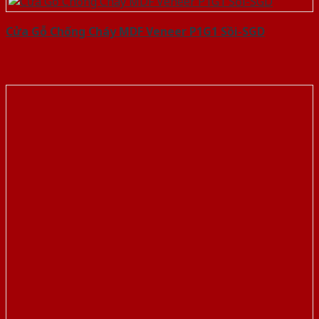
Cửa Gỗ Chống Cháy MDF Veneer P1G1 Sồi-SGD