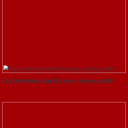
Cửa Thép Chống Cháy 2P 2 tay co thuy luc-a-SGD