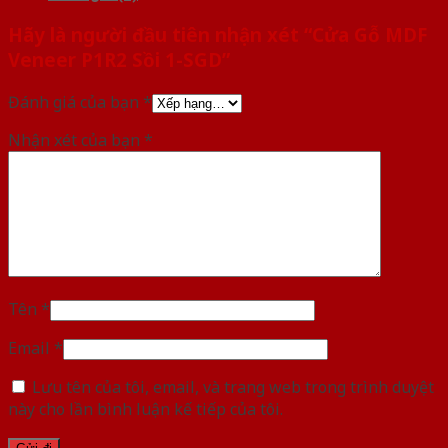
Hãy là người đầu tiên nhận xét “Cửa Gỗ MDF
Veneer P1R2 Sồi 1-SGD”
Đánh giá của bạn
*
Nhận xét của bạn
*
Tên
*
Email
*
Lưu tên của tôi, email, và trang web trong trình duyệt
này cho lần bình luận kế tiếp của tôi.