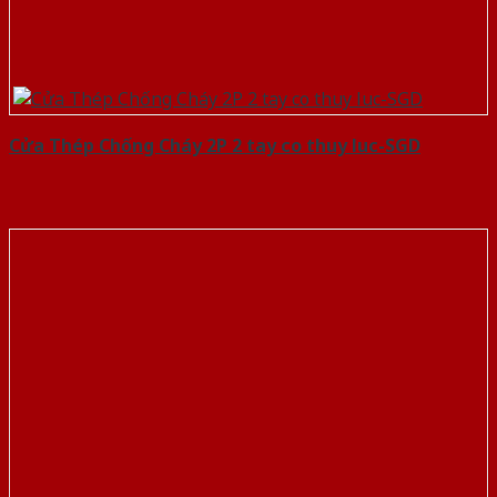
Cửa Thép Chống Cháy 2P 2 tay co thuy luc-SGD