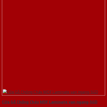
Cửa Gỗ Chống Cháy MDF Laminate van ngang-SGD