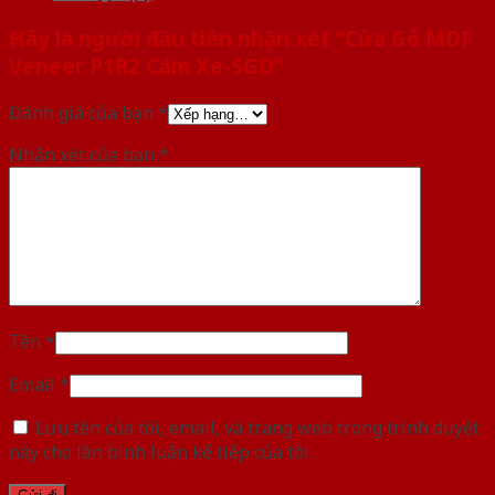
Hãy là người đầu tiên nhận xét “Cửa Gỗ MDF
Veneer P1R2 Căm Xe-SGD”
Đánh giá của bạn
*
Nhận xét của bạn
*
Tên
*
Email
*
Lưu tên của tôi, email, và trang web trong trình duyệt
này cho lần bình luận kế tiếp của tôi.