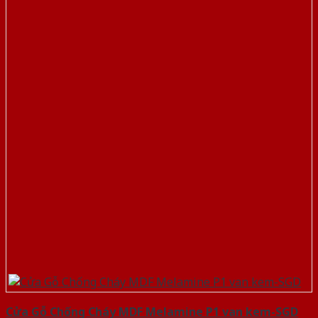
Cửa Gỗ Chống Cháy MDF Melamine P1 van kem-SGD