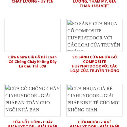
CHẤT LƯỢNG – UY TÍN
LƯỢNG, THẨM MỸ, GIÁ
THÀNH ƯU VIỆT
Cửa Nhựa Giả Gỗ Đài Loan
SO SÁNH CỬA NHỰA GỖ
Có Chống Cháy Không Đây
COMPOSITE
Là Câu Trả Lời!
HUYPHATDOOR VỚI CÁC
LOẠI CỬA TRUYỀN THỐNG
CỬA GỖ CHỐNG CHÁY
CỬA NHỰA GIÁ RẺ
GIAHUYDOOR – GIẢI PHÁP
GIAHUYDOOR – GIẢI PHÁP