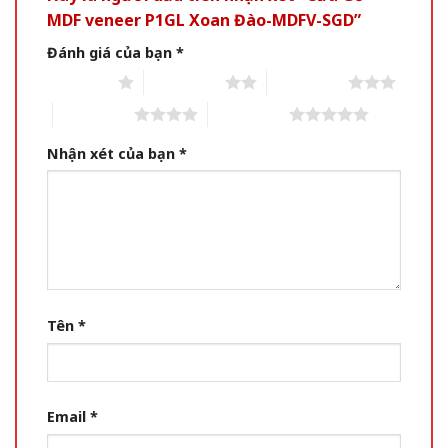
MDF veneer P1GL Xoan Đào-MDFV-SGD”
Đánh giá của bạn
*
1 of 5 stars
2 of 5 stars
3 of 5 stars
4 of 5 stars
5 of 5 stars
Nhận xét của bạn
*
Tên
*
Email
*