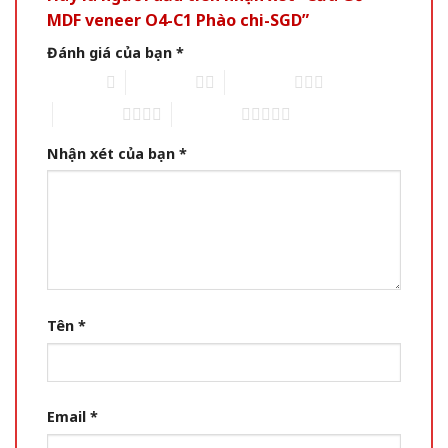
MDF veneer O4-C1 Phào chi-SGD”
Đánh giá của bạn
*
1 of 5 stars
2 of 5 stars
3 of 5 stars
4 of 5 stars
5 of 5 stars
Nhận xét của bạn
*
Tên
*
Email
*