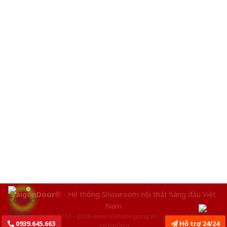
SaigonDoor®
- Hệ thống Showroom nội thất hàng đầu Việt
Nam
Copyright ⓒ 2010 – 2026 www.noithatangiang.vn | Đơn vị chủ quản
0939.645.663
Hỗ trợ 24/24
SaigonDoor