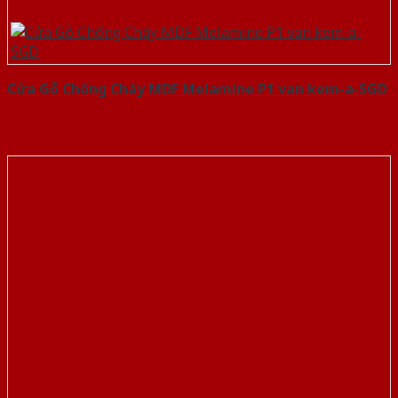
Cửa Gỗ Chống Cháy MDF Melamine P1 van kem-a-SGD