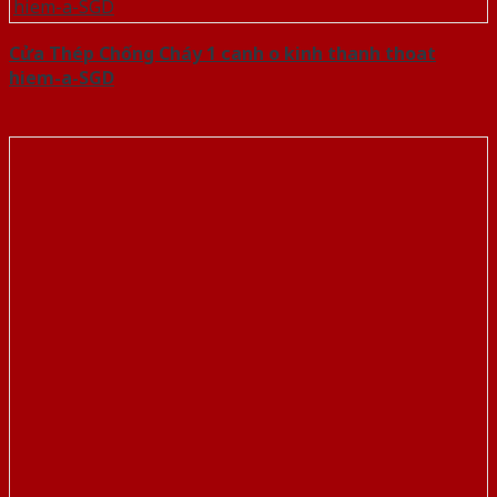
Cửa Thép Chống Cháy 1 canh o kinh thanh thoat
hiem-a-SGD