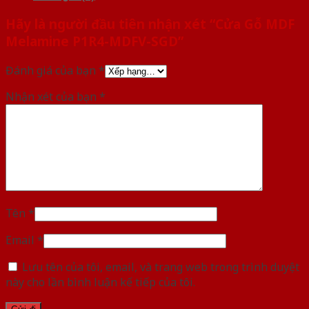
Hãy là người đầu tiên nhận xét “Cửa Gỗ MDF
Melamine P1R4-MDFV-SGD”
Đánh giá của bạn
*
Nhận xét của bạn
*
Tên
*
Email
*
Lưu tên của tôi, email, và trang web trong trình duyệt
này cho lần bình luận kế tiếp của tôi.