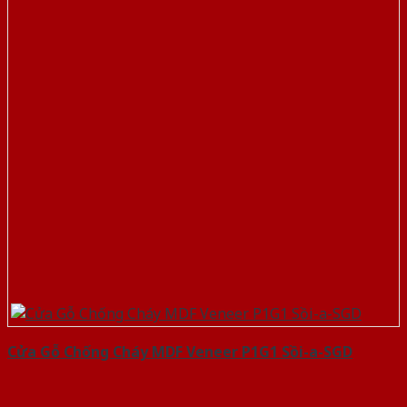
Cửa Gỗ Chống Cháy MDF Veneer P1G1 Sồi-a-SGD