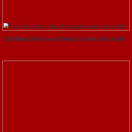
Cửa Thép Chống Cháy 2P dung 2 tay nam Cửa-a-SGD