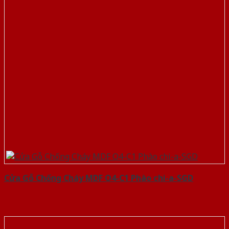
Cửa Gỗ Chống Cháy MDF O4-C1 Phào chi-a-SGD