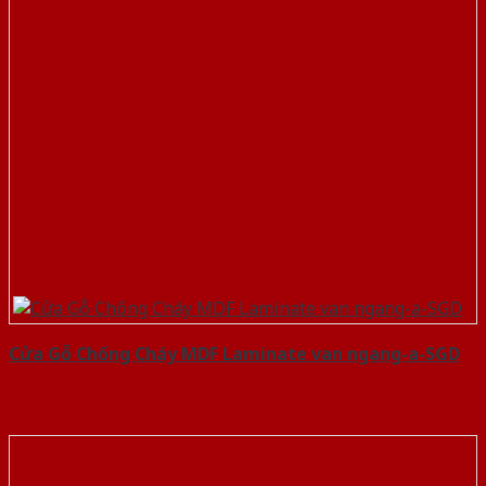
Cửa Gỗ Chống Cháy MDF Laminate van ngang-a-SGD