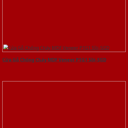
Cửa Gỗ Chống Cháy MDF Veneer P1G1 Sồi-SGD