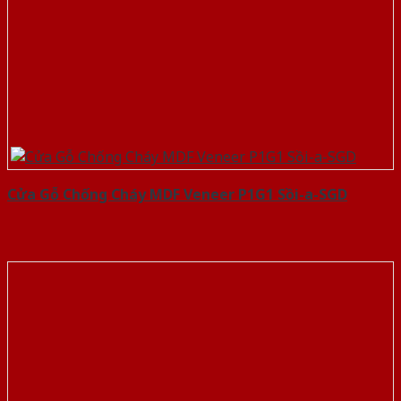
Cửa Gỗ Chống Cháy MDF Veneer P1G1 Sồi-a-SGD