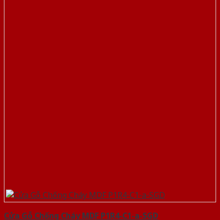
Cửa Gỗ Chống Cháy MDF P1R4-C1-a-SGD