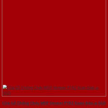
Cửa Gỗ Chống Cháy MDF Veneer P1R2 Xoan Đào-a-SGD