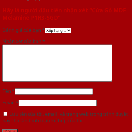
Hãy là người đầu tiên nhận xét “Cửa Gỗ MDF
Melamine P1R3-SGD”
Đánh giá của bạn
*
Nhận xét của bạn
*
Tên
*
Email
*
Lưu tên của tôi, email, và trang web trong trình duyệt
này cho lần bình luận kế tiếp của tôi.