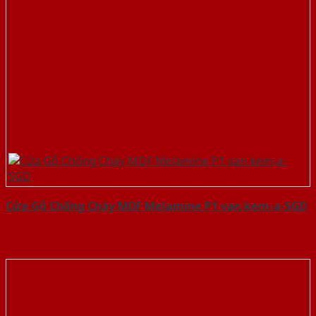
Cửa Gỗ Chống Cháy MDF Melamine P1 van kem-a-SGD