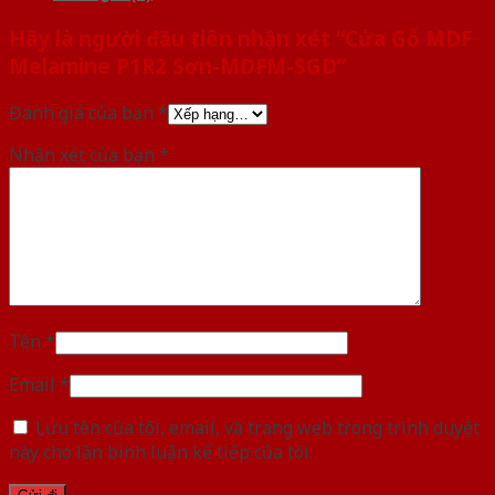
Hãy là người đầu tiên nhận xét “Cửa Gỗ MDF
Melamine P1R2 Sơn-MDFM-SGD”
Đánh giá của bạn
*
Nhận xét của bạn
*
Tên
*
Email
*
Lưu tên của tôi, email, và trang web trong trình duyệt
này cho lần bình luận kế tiếp của tôi.