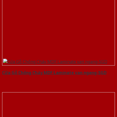
Cửa Gỗ Chống Cháy MDF Laminate van ngang-SGD