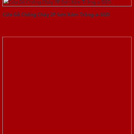
Cửa Gỗ Chống Cháy 2P Sơn Xám Trắng-a-SGD