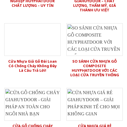
NGHIỆP HUYPHATDOOR
GIAHUYDOOR – CHẤT
CHẤT LƯỢNG – UY TÍN
LƯỢNG, THẨM MỸ, GIÁ
THÀNH ƯU VIỆT
Cửa Nhựa Giả Gỗ Đài Loan
SO SÁNH CỬA NHỰA GỖ
Có Chống Cháy Không Đây
COMPOSITE
Là Câu Trả Lời!
HUYPHATDOOR VỚI CÁC
LOẠI CỬA TRUYỀN THỐNG
CỬA GỖ CHỐNG CHÁY
CỬA NHỰA GIÁ RẺ