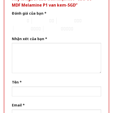
MDF Melamine P1 van kem-SGD”
Đánh giá của bạn
*
1 of 5 stars
2 of 5 stars
3 of 5 stars
4 of 5 stars
5 of 5 stars
Nhận xét của bạn
*
Tên
*
Email
*