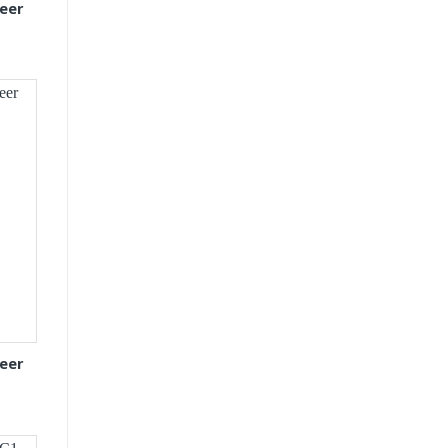
eer
eer