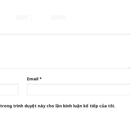
of 5 stars
5 of 5 stars
Email
*
trong trình duyệt này cho lần bình luận kế tiếp của tôi.