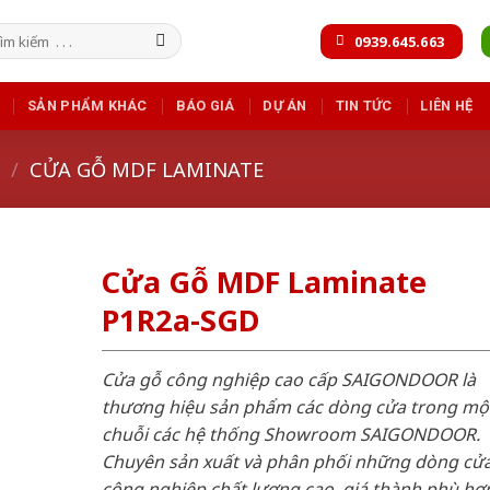
m
0939.645.663
m:
SẢN PHẨM KHÁC
BÁO GIÁ
DỰ ÁN
TIN TỨC
LIÊN HỆ
/
CỬA GỖ MDF LAMINATE
Cửa Gỗ MDF Laminate
P1R2a-SGD
Cửa gỗ công nghiệp cao cấp SAIGONDOOR là
thương hiệu sản phẩm các dòng cửa trong mộ
chuỗi các hệ thống Showroom SAIGONDOOR.
Chuyên sản xuất và phân phối những dòng cử
công nghiệp chất lượng cao, giá thành phù hợp