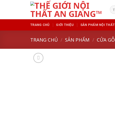
Skip
Tì
to
kiế
content
TRANG CHỦ
GIỚI THIỆU
SẢN PHẨM NỘI THẤT
TRANG CHỦ
/
SẢN PHẨM
/
CỬA GỖ