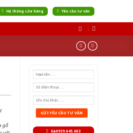
Hệ thống cửa hàng
Yêu cầu tư vấn
t
a gỗ
Gọi 0939.645.663
 với