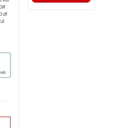
OR
 đi
cả
hiết