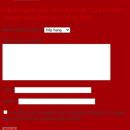
Hãy là người đầu tiên nhận xét “Cửa Gỗ HDF
Veneer 6GL-Căm Xe 7-HDFV-SGD”
Đánh giá của bạn
*
Nhận xét của bạn
*
Tên
*
Email
*
Lưu tên của tôi, email, và trang web trong trình duyệt
này cho lần bình luận kế tiếp của tôi.