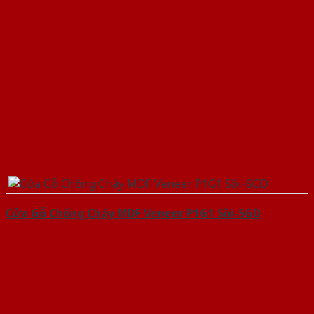
Cửa Gỗ Chống Cháy MDF Veneer P1G1 Sồi-SGD