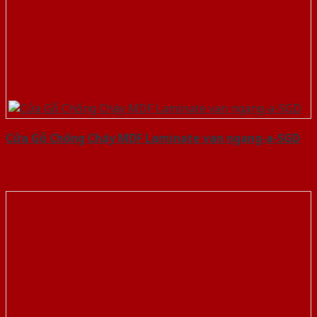
Cửa Gỗ Chống Cháy MDF Laminate van ngang-a-SGD