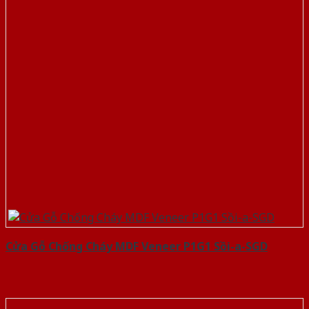
Cửa Gỗ Chống Cháy MDF Veneer P1G1 Sồi-a-SGD