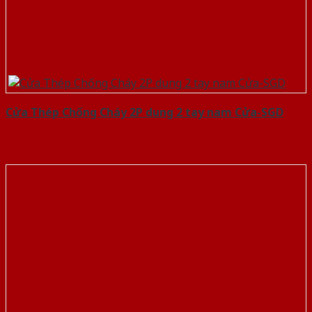
Cửa Thép Chống Cháy 2P dung 2 tay nam Cửa-SGD