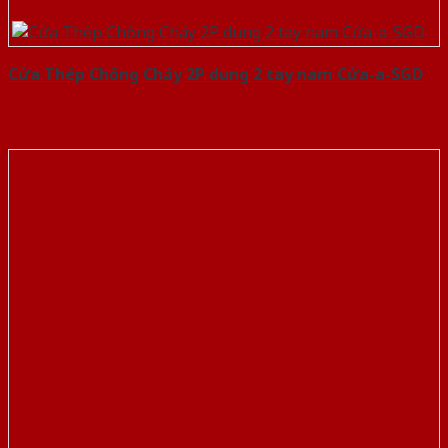
Cửa Thép Chống Cháy 2P dung 2 tay nam Cửa-a-SGD