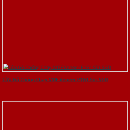
Cửa Gỗ Chống Cháy MDF Veneer P1G1 Sồi-SGD