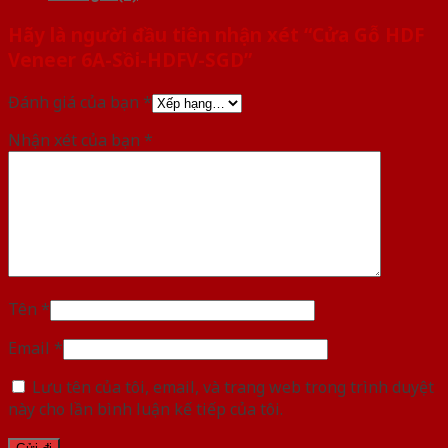
Hãy là người đầu tiên nhận xét “Cửa Gỗ HDF
Veneer 6A-Sồi-HDFV-SGD”
Đánh giá của bạn
*
Nhận xét của bạn
*
Tên
*
Email
*
Lưu tên của tôi, email, và trang web trong trình duyệt
này cho lần bình luận kế tiếp của tôi.