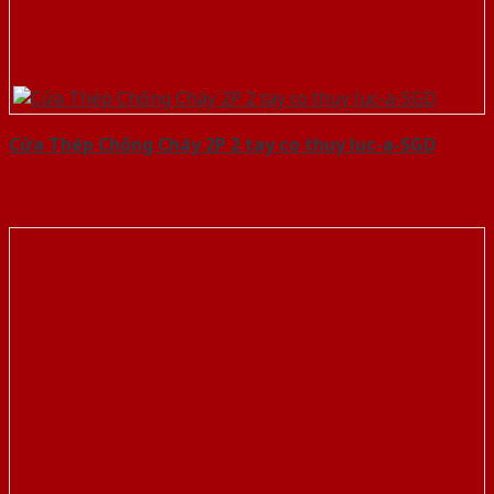
Cửa Thép Chống Cháy 2P 2 tay co thuy luc-a-SGD