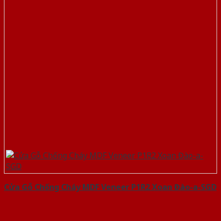
Cửa Gỗ Chống Cháy MDF Veneer P1R2 Xoan Đào-a-SGD