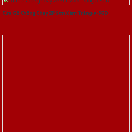
Cửa Gỗ Chống Cháy 2P Sơn Xám Trắng-a-SGD