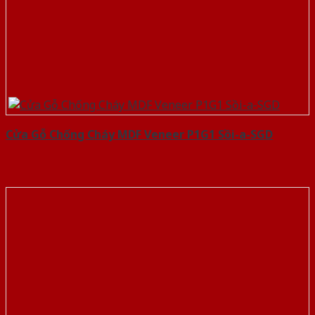
Cửa Gỗ Chống Cháy MDF Veneer P1G1 Sồi-a-SGD