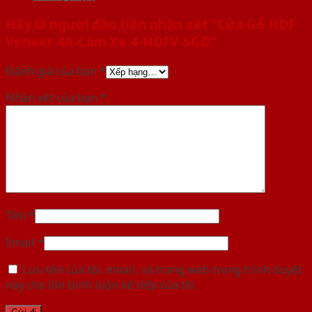
Hãy là người đầu tiên nhận xét “Cửa Gỗ HDF
Veneer 4A-Căm Xe 4-HDFV-SGD”
Đánh giá của bạn
*
Nhận xét của bạn
*
Tên
*
Email
*
Lưu tên của tôi, email, và trang web trong trình duyệt
này cho lần bình luận kế tiếp của tôi.