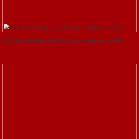
Cửa Thép Chống Cháy 2P 2 tay co thuy luc-a-SGD