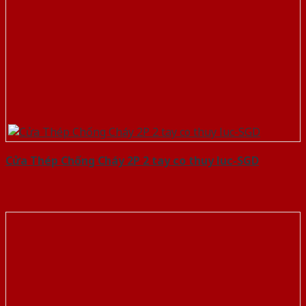
Cửa Thép Chống Cháy 2P 2 tay co thuy luc-SGD