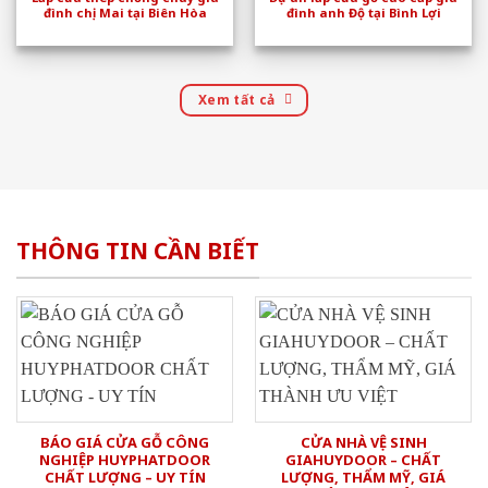
đình chị Mai tại Biên Hòa
đình anh Độ tại Bình Lợi
Xem tất cả
THÔNG TIN CẦN BIẾT
BÁO GIÁ CỬA GỖ CÔNG
CỬA NHÀ VỆ SINH
NGHIỆP HUYPHATDOOR
GIAHUYDOOR – CHẤT
CHẤT LƯỢNG – UY TÍN
LƯỢNG, THẨM MỸ, GIÁ