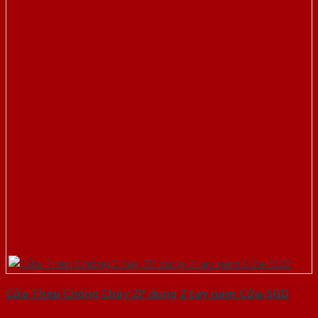
Cửa Thép Chống Cháy 2P dung 2 tay nam Cửa-SGD