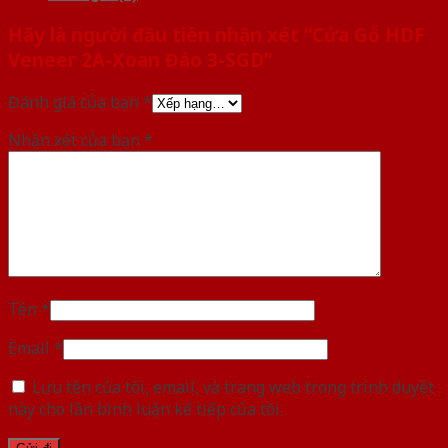
Hãy là người đầu tiên nhận xét “Cửa Gỗ HDF
Veneer 2A-Xoan Đào 3-SGD”
Đánh giá của bạn
*
Nhận xét của bạn
*
Tên
*
Email
*
Lưu tên của tôi, email, và trang web trong trình duyệt
này cho lần bình luận kế tiếp của tôi.