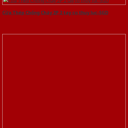
Cửa Thép Chống Cháy 2P 2 tay co thuy luc-SGD