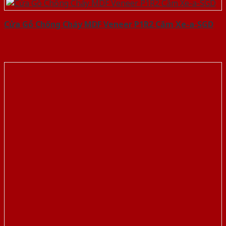
Cửa Gỗ Chống Cháy MDF Veneer P1R2 Căm Xe-a-SGD