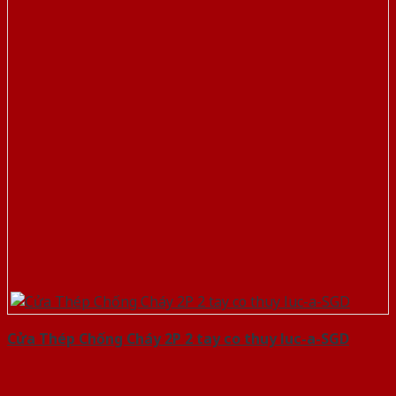
Cửa Thép Chống Cháy 2P 2 tay co thuy luc-a-SGD