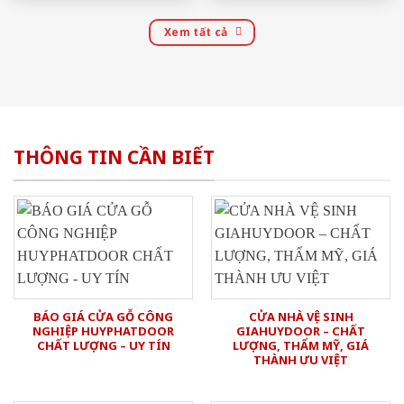
Xem tất cả
THÔNG TIN CẦN BIẾT
BÁO GIÁ CỬA GỖ CÔNG
CỬA NHÀ VỆ SINH
NGHIỆP HUYPHATDOOR
GIAHUYDOOR – CHẤT
CHẤT LƯỢNG – UY TÍN
LƯỢNG, THẨM MỸ, GIÁ
THÀNH ƯU VIỆT