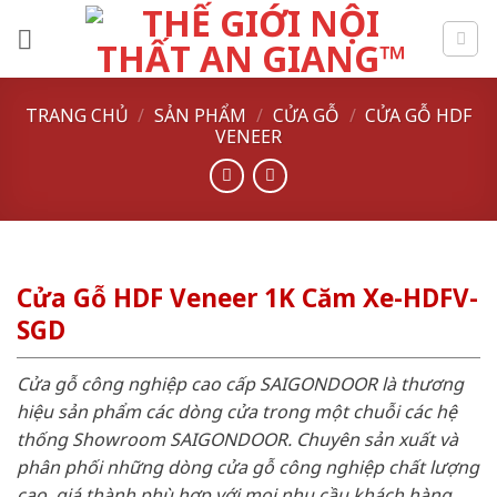
Skip
to
content
TRANG CHỦ
/
SẢN PHẨM
/
CỬA GỖ
/
CỬA GỖ HDF
VENEER
Cửa Gỗ HDF Veneer 1K Căm Xe-HDFV-
SGD
Cửa gỗ công nghiệp cao cấp SAIGONDOOR là thương
hiệu sản phẩm các dòng cửa trong một chuỗi các hệ
thống Showroom SAIGONDOOR. Chuyên sản xuất và
phân phối những dòng cửa gỗ công nghiệp chất lượng
cao, giá thành phù hợp với mọi nhu cầu khách hàng.