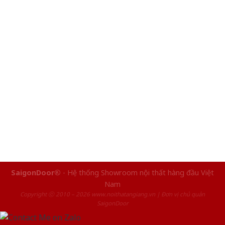
SaigonDoor®
- Hệ thống Showroom nội thất hàng đầu Việt
Nam
Copyright ⓒ 2010 – 2026 www.noithatangiang.vn | Đơn vị chủ quản
SaigonDoor