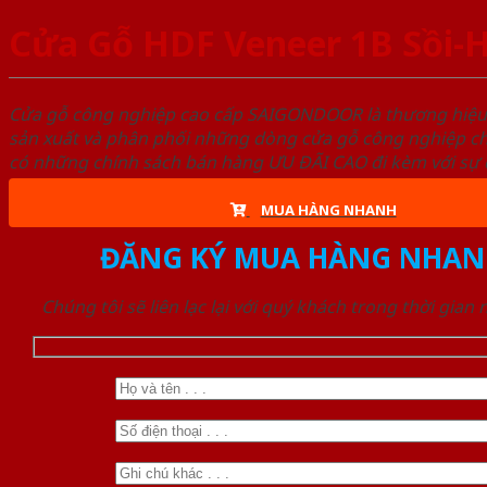
Cửa Gỗ HDF Veneer 1B Sồi
Cửa gỗ công nghiệp cao cấp SAIGONDOOR là thương hiệ
sản xuất và phân phối những dòng cửa gỗ công nghiệp ch
có những chính sách bán hàng ƯU ĐÃI CAO đi kèm với sự đ
MUA HÀNG NHANH
ĐĂNG KÝ MUA HÀNG NHAN
Chúng tôi sẽ liên lạc lại với quý khách trong thời gian