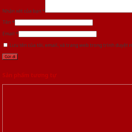
Nhận xét của bạn
*
Tên
*
Email
*
Lưu tên của tôi, email, và trang web trong trình duyệt n
Sản phẩm tương tự