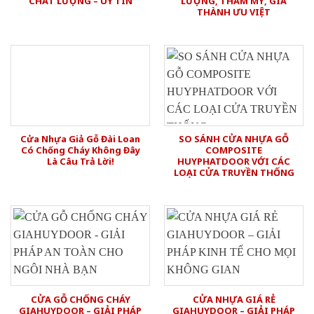
CHẤT LƯỢNG – UY TÍN
LƯỢNG, THẨM MỸ, GIÁ
THÀNH ƯU VIỆT
Cửa Nhựa Giả Gỗ Đài Loan
SO SÁNH CỬA NHỰA GỖ
Có Chống Cháy Không Đây
COMPOSITE
Là Câu Trả Lời!
HUYPHATDOOR VỚI CÁC
LOẠI CỬA TRUYỀN THỐNG
CỬA GỖ CHỐNG CHÁY
CỬA NHỰA GIÁ RẺ
GIAHUYDOOR – GIẢI PHÁP
GIAHUYDOOR – GIẢI PHÁP