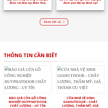
đình chị Mai tại Biên Hòa
đình anh Độ tại Bình Lợi
Xem tất cả
THÔNG TIN CẦN BIẾT
BÁO GIÁ CỬA GỖ CÔNG
CỬA NHÀ VỆ SINH
NGHIỆP HUYPHATDOOR
GIAHUYDOOR – CHẤT
CHẤT LƯỢNG – UY TÍN
LƯỢNG, THẨM MỸ, GIÁ