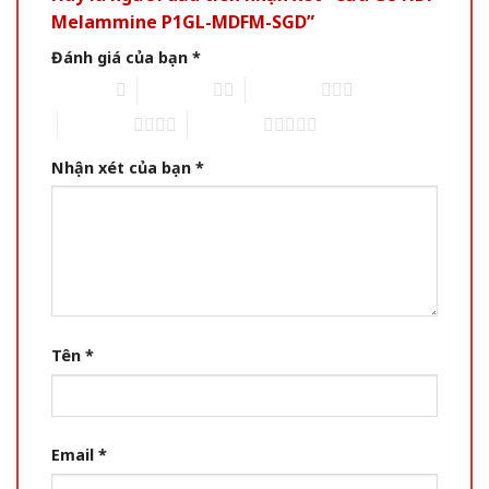
Melammine P1GL-MDFM-SGD”
Đánh giá của bạn
*
1 of 5 stars
2 of 5 stars
3 of 5 stars
4 of 5 stars
5 of 5 stars
Nhận xét của bạn
*
Tên
*
Email
*