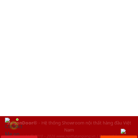
SaigonDoor®
- Hệ thống Showroom nội thất hàng đầu Việt
Nam
Copyright ⓒ 2010 – 2026 www.noithatangiang.vn | Đơn vị chủ quản