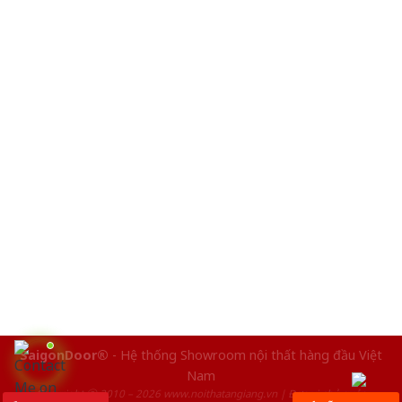
SaigonDoor®
- Hệ thống Showroom nội thất hàng đầu Việt
Nam
Copyright ⓒ 2010 – 2026 www.noithatangiang.vn | Đơn vị chủ quản