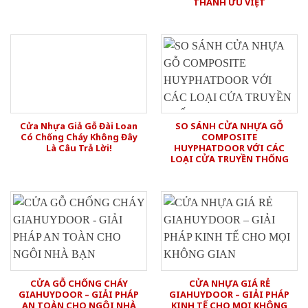
THÀNH ƯU VIỆT
Cửa Nhựa Giả Gỗ Đài Loan
SO SÁNH CỬA NHỰA GỖ
Có Chống Cháy Không Đây
COMPOSITE
Là Câu Trả Lời!
HUYPHATDOOR VỚI CÁC
LOẠI CỬA TRUYỀN THỐNG
CỬA GỖ CHỐNG CHÁY
CỬA NHỰA GIÁ RẺ
GIAHUYDOOR – GIẢI PHÁP
GIAHUYDOOR – GIẢI PHÁP
AN TOÀN CHO NGÔI NHÀ
KINH TẾ CHO MỌI KHÔNG