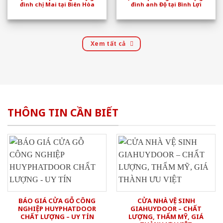
đình chị Mai tại Biên Hòa
đình anh Độ tại Bình Lợi
Xem tất cả
THÔNG TIN CẦN BIẾT
BÁO GIÁ CỬA GỖ CÔNG
CỬA NHÀ VỆ SINH
NGHIỆP HUYPHATDOOR
GIAHUYDOOR – CHẤT
CHẤT LƯỢNG – UY TÍN
LƯỢNG, THẨM MỸ, GIÁ